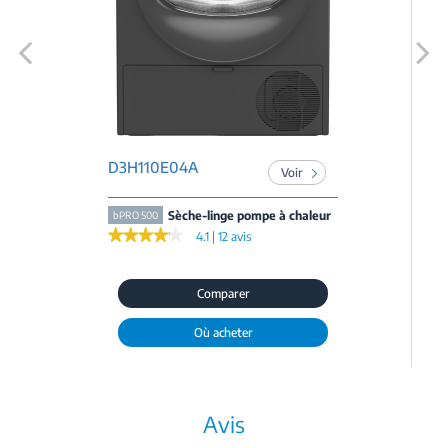
Previous
Next
D3H110E04A
Voir
Sèche-linge pompe à chaleur
bPRO 500
★★★★★
★★★★★
4.1 | 12 avis
Comparer
Où acheter
Avis