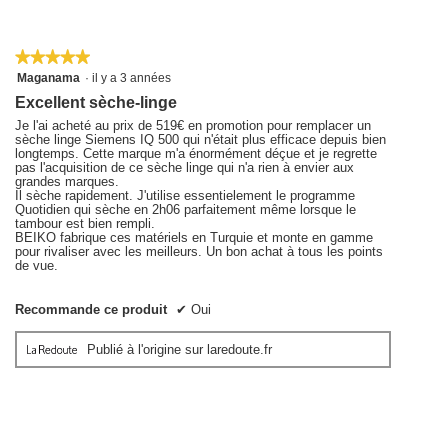
valeur
de
la
★★★★★
★★★★★
note
5
Maganama
·
il y a 3 années
moyenne
sur
Excellent sèche-linge
5
est
étoiles.
Je l'ai acheté au prix de 519€ en promotion pour remplacer un
5
sèche linge Siemens IQ 500 qui n'était plus efficace depuis bien
sur
longtemps. Cette marque m'a énormément déçue et je regrette
5.
pas l'acquisition de ce sèche linge qui n'a rien à envier aux
grandes marques.
Il sèche rapidement. J'utilise essentielement le programme
Quotidien qui sèche en 2h06 parfaitement même lorsque le
tambour est bien rempli.
BEIKO fabrique ces matériels en Turquie et monte en gamme
pour rivaliser avec les meilleurs. Un bon achat à tous les points
de vue.
Recommande ce produit
✔
Oui
Publié à l'origine sur laredoute.fr