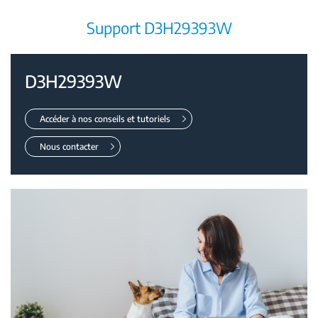
Support D3H29393W
D3H29393W
Accéder à nos conseils et tutoriels
Nous contacter