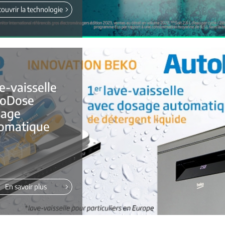
ouvrir la technologie
e-vaisselle
oDose
age
omatique
En savoir plus