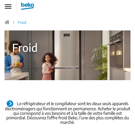
Aller
Toggle
au
navigation
contenu
principal
Froid
Home
Froid
Le réfrigérateur et le congélateur sont les deux seuls appareils
électroménagers qui fonctionnent en permanence. Acheter le produit
qui correspond à vos besoins et à la taille de votre famille est
primordial. Découvrez l’offre froid Beko, l’une des plus complètes du
marché.