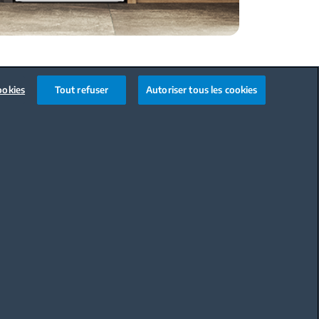
ookies
Tout refuser
Autoriser tous les cookies
Code de conduite
OÙ ACHETER