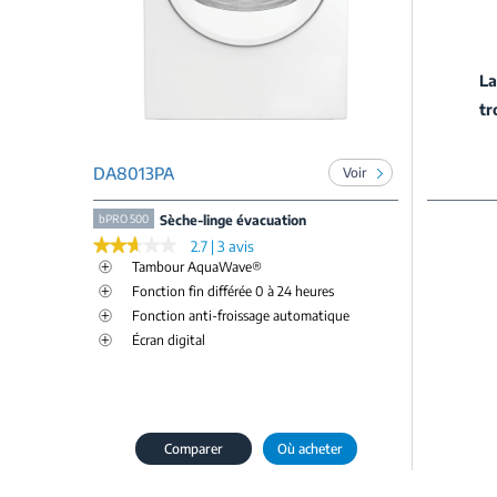
La
tr
DA8013PA
Voir
bPRO 500
Sèche-linge évacuation
★★★★★
★★★★★
2.7 | 3 avis
Tambour AquaWave®
Fonction fin différée 0 à 24 heures
Fonction anti-froissage automatique
Écran digital
Comparer
Où acheter