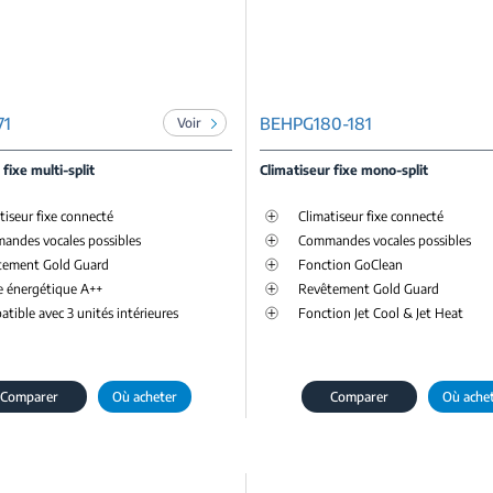
71
BEHPG180-181
Voir
 fixe multi-split
Climatiseur fixe mono-split
tiseur fixe connecté
Climatiseur fixe connecté
andes vocales possibles
Commandes vocales possibles
tement Gold Guard
Fonction GoClean
e énergétique A++
Revêtement Gold Guard
tible avec 3 unités intérieures
Fonction Jet Cool & Jet Heat
Comparer
Où acheter
Comparer
Où ache