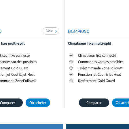
0
BGMPI090
Voir
 fixe multi-split
Climatiseur fixe multi-split
tiseur fixe connecté
Climatiseur fixe connecté
andes vocales possibles
Commandes vocales possibles
tement Gold Guard
Télécommande ZoneFollow®
ion Jet Cool & Jet Heat
Fonction Jet Cool & Jet Heat
commande ZoneFollow®
Revêtement Gold Guard
Comparer
Où acheter
Comparer
Où ache