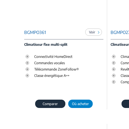
BGMPO361
BGMPO2
Voir
Climatiseur fixe multi-split
Climatiseur
Connectivité HomeDirect
Clima
Commandes vocales
Comm
Télécommande ZoneFollow®
Revê
Classe énergétique A++
Class
Compa
Comparer
Où acheter