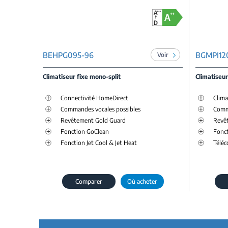
BEHPG095-96
BGMPI12
Voir
Climatiseur fixe mono-split
Climatiseur
Connectivité HomeDirect
Clima
Commandes vocales possibles
Comm
Revêtement Gold Guard
Revê
Fonction GoClean
Fonct
Fonction Jet Cool & Jet Heat
Télé
Comparer
Où acheter