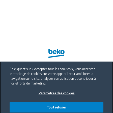
En cliquant sur « Accepter tous les cookies », vous acceptez
le stockage de cookies sur votre appareil pour améliorer la
FAQ
navigation sur le site, analyser son utilisation et contribuer à
Protection données personnelles
nos efforts de marketing.
Politique sur les cookies
Paramètres des cookies
Mentions légales
Nous contacter
Tout refuser
Code de conduite