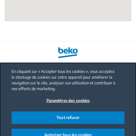
En cliquant sur « Accepter tous les cookies », vous acceptez
le stockage de cookies sur votre appareil pour améliorer la
FAQ
navigation sur le site, analyser son utilisation et contribuer à
Protection données personnelles
nos efforts de marketing.
Politique sur les cookies
Paramètres des cookies
Mentions légales
Nous contacter
Tout refuser
Code de conduite
Autoriser tous les cookies