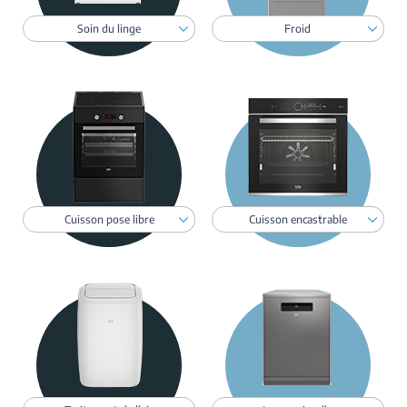
Toggle Dropdown
Toggl
Soin du linge
Froid
Toggle Dropdown
Toggl
Cuisson pose libre
Cuisson encastrable