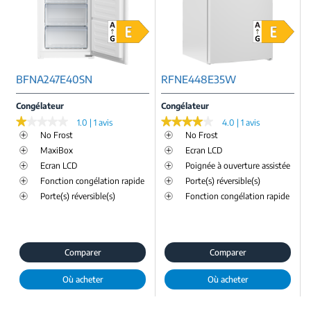
BFNA247E40SN
RFNE448E35W
Congélateur
Congélateur
★★★★★
★★★★★
★★★★★
★★★★★
1.0 | 1 avis
4.0 | 1 avis
No Frost
No Frost
MaxiBox
Ecran LCD
Ecran LCD
Poignée à ouverture assistée
Fonction congélation rapide
Porte(s) réversible(s)
Porte(s) réversible(s)
Fonction congélation rapide
Comparer
Comparer
Où acheter
Où acheter