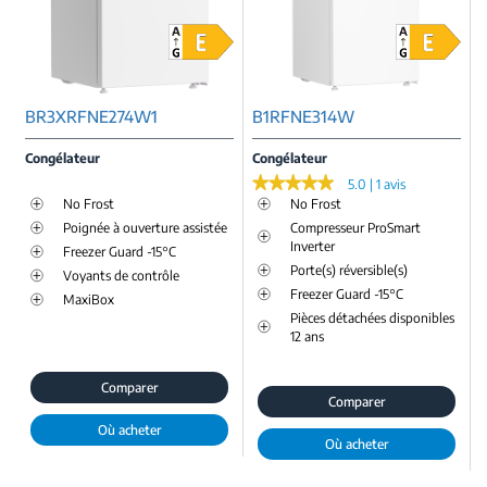
BR3XRFNE274W1
B1RFNE314W
Congélateur
Congélateur
★★★★★
★★★★★
5.0 | 1 avis
No Frost
No Frost
Poignée à ouverture assistée
Compresseur ProSmart
Inverter
Freezer Guard -15°C
Porte(s) réversible(s)
Voyants de contrôle
Freezer Guard -15°C
MaxiBox
Pièces détachées disponibles
12 ans
Comparer
Comparer
Où acheter
Où acheter