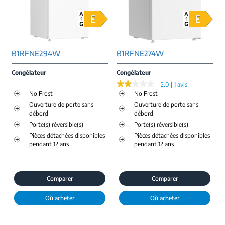
B1RFNE294W
B1RFNE274W
Congélateur
Congélateur
★★★★★
★★★★★
2.0 | 1 avis
No Frost
No Frost
Ouverture de porte sans
Ouverture de porte sans
débord
débord
Porte(s) réversible(s)
Porte(s) réversible(s)
Pièces détachées disponibles
Pièces détachées disponibles
pendant 12 ans
pendant 12 ans
Comparer
Comparer
Où acheter
Où acheter