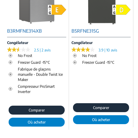
B3RMFNE314XB
B5RFNE315G
Congélateur
Congélateur
★★★★★
★★★★★
★★★★★
★★★★★
2.5 | 2 avis
3.9 | 10 avis
No Frost
No Frost
Freezer Guard -15°C
Freezer Guard -15°C
Fabrique de glaçons
manuelle - Double Twist Ice
Maker
Compresseur ProSmart
Inverter
Comparer
Comparer
Où acheter
Où acheter