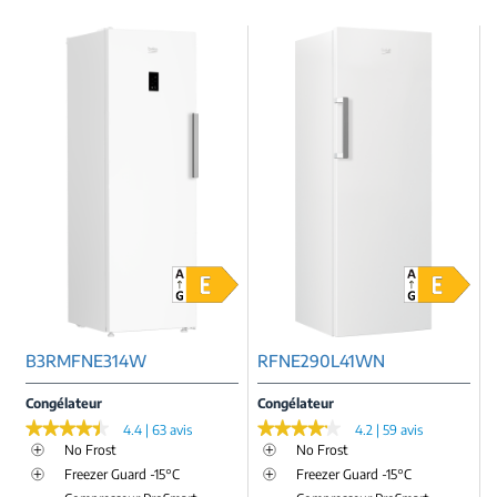
B3RMFNE314W
RFNE290L41WN
Congélateur
Congélateur
★★★★★
★★★★★
★★★★★
★★★★★
4.4 | 63 avis
4.2 | 59 avis
No Frost
No Frost
Freezer Guard -15°C
Freezer Guard -15°C