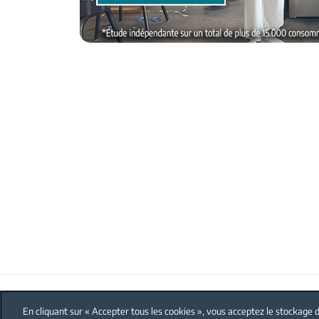
FAQ
Protection données personnelles
En cliquant sur « Accepter tous les cookies », vous acceptez le stockage d