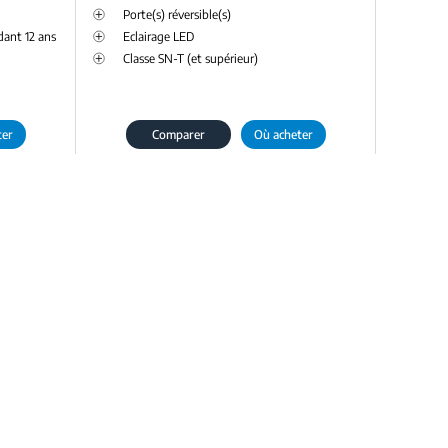
Porte(s) réversible(s)
dant 12 ans
Eclairage LED
Classe SN-T (et supérieur)
ter
Comparer
Où acheter