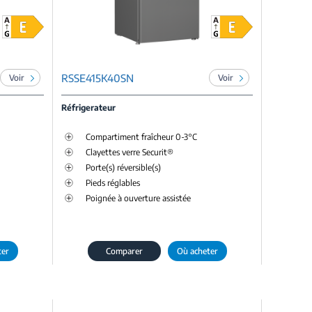
RSSE415K40SN
Voir
Voir
Réfrigerateur
Compartiment fraîcheur 0-3°C
Clayettes verre Securit®
Porte(s) réversible(s)
Pieds réglables
Poignée à ouverture assistée
ter
Comparer
Où acheter