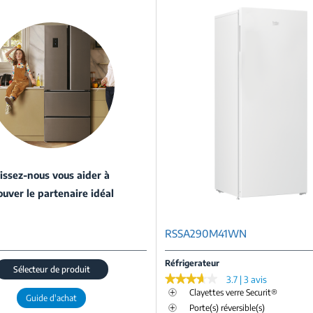
issez-nous vous aider à
ouver le partenaire idéal
RSSA290M41WN
Réfrigerateur
Sélecteur de produit
★★★★★
★★★★★
3.7 | 3 avis
Clayettes verre Securit®
Guide d'achat
Porte(s) réversible(s)