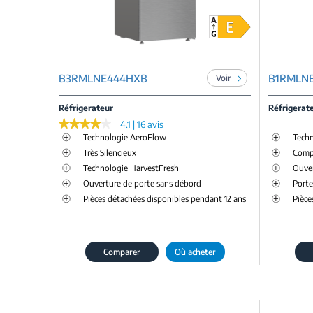
B3RMLNE444HXB
B1RMLN
Voir
Réfrigerateur
Réfrigerat
★★★★★
★★★★★
4.1 | 16 avis
Technologie AeroFlow
Tech
Très Silencieux
Compa
Technologie HarvestFresh
Ouver
Ouverture de porte sans débord
Porte
Pièces détachées disponibles pendant 12 ans
Pièce
Comparer
Où acheter