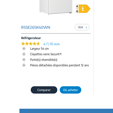
RSSE265K40WN
Voir
Réfrigerateur
★★★★★
★★★★★
4.7 | 10 avis
Largeur 54 cm
Clayettes verre Securit®
Porte(s) réversible(s)
Pièces détachées disponibles pendant 12 ans
Comparer
Où acheter