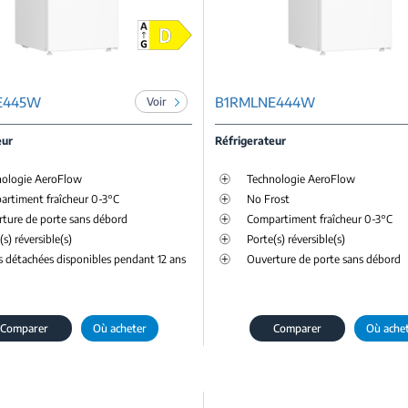
E445W
B1RMLNE444W
Voir
eur
Réfrigerateur
nologie AeroFlow
Technologie AeroFlow
rtiment fraîcheur 0-3°C
No Frost
ture de porte sans débord
Compartiment fraîcheur 0-3°C
(s) réversible(s)
Porte(s) réversible(s)
s détachées disponibles pendant 12 ans
Ouverture de porte sans débord
Comparer
Où acheter
Comparer
Où ache