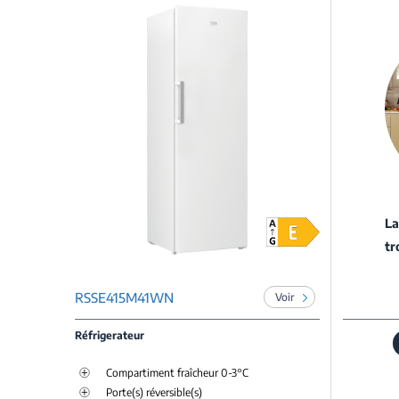
La
tr
RSSE415M41WN
Voir
Réfrigerateur
Compartiment fraîcheur 0-3°C
Porte(s) réversible(s)