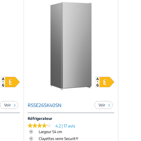
RSSE265K40SN
Voir
Voir
Réfrigerateur
★★★★★
★★★★★
4.2 | 17 avis
Largeur 54 cm
Clayettes verre Securit®