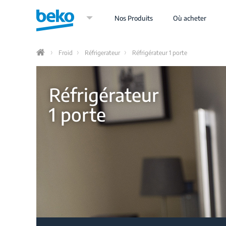
Aller
au
Nos Produits
Où acheter
contenu
principal
Froid
Réfrigerateur
Réfrigérateur 1 porte
Home
Réfrigérateur
1 porte