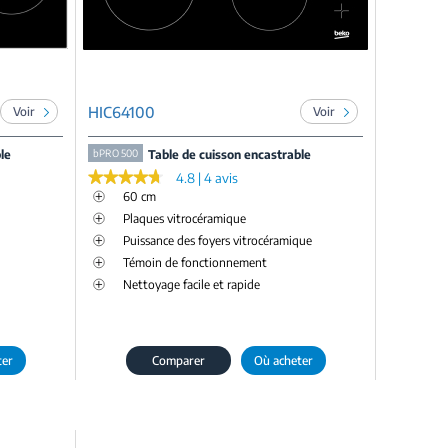
HIC64100
Voir
Voir
le
bPRO 500
Table de cuisson encastrable
★★★★★
★★★★★
4.8 | 4 avis
60 cm
Plaques vitrocéramique
Puissance des foyers vitrocéramique
Témoin de fonctionnement
Nettoyage facile et rapide
ter
Comparer
Où acheter