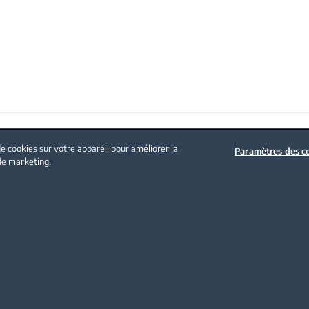
Politique sur les cookies
Mentions légales
Nous contacter
e cookies sur votre appareil pour améliorer la
Paramètres des c
 de marketing.
NOS PRODUITS
Soin du linge
Traitement de l'air
Cuisson Encastrable
Cuisson Pose libre
Froid
Lave-vaisselle
Petit électroménager
Aspirateur