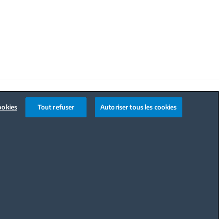
Code de conduite
ookies
Tout refuser
Autoriser tous les cookies
OÙ ACHETER
A VOTRE SERVICE
BLOG
PIÈCES DÉTACHÉES
BEKO PROFESSIONNEL