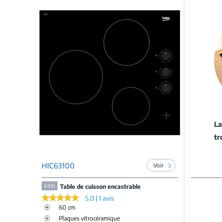
La
tr
HIC63100
Voir
b100
Table de cuisson encastrable
★★★★★
★★★★★
5.0 | 1 avis
60 cm
Plaques vitrocéramique