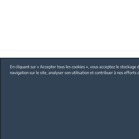
FAQ
Protection données personnelles
En cliquant sur « Accepter tous les cookies », vous acceptez le stockage d
navigation sur le site, analyser son utilisation et contribuer à nos efforts
BEKO
Découvrez Beko
Nos engagements RSE
Vers un avenir plus durable
Connectés à la nature
Actualités et évènements
Les recettes des chefs
Nous rejoindre
Index égalité H/F