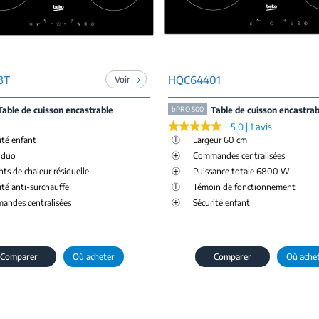
3T
HQC64401
Voir
Table de cuisson encastrable
bPRO 500
Table de cuisson encastrab
★★★★★
★★★★★
5.0 | 1 avis
ité enfant
Largeur 60 cm
 duo
Commandes centralisées
ts de chaleur résiduelle
Puissance totale 6800 W
ité anti-surchauffe
Témoin de fonctionnement
andes centralisées
Sécurité enfant
Comparer
Où acheter
Comparer
Où ache