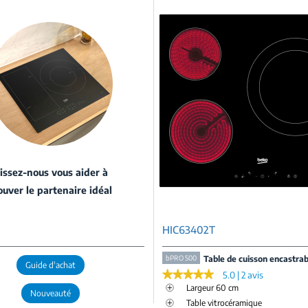
issez-nous vous aider à
ouver le partenaire idéal
HIC63402T
bPRO 500
Table de cuisson encastrab
Guide d'achat
★★★★★
★★★★★
5.0 | 2 avis
Largeur 60 cm
Nouveauté
Table vitrocéramique