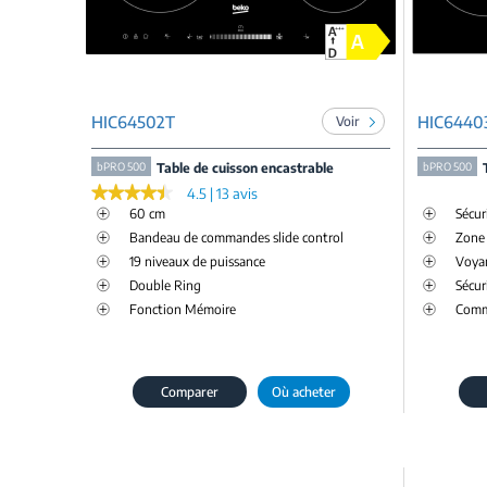
HIC64502T
HIC6440
Voir
bPRO 500
Table de cuisson encastrable
bPRO 500
★★★★★
★★★★★
4.5 | 13 avis
60 cm
Sécur
Bandeau de commandes slide control
Zone
19 niveaux de puissance
Voyan
Double Ring
Sécur
Fonction Mémoire
Comm
Comparer
Où acheter