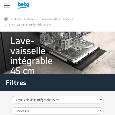
Aller
Toggle
au
navigation
contenu
principal
Lave-vaisselle
Lave-vaisselle intégrable
Home
Lave-vaisselle intégrable 45 cm
Lave-
vaisselle
intégrable
45 cm
Filtres