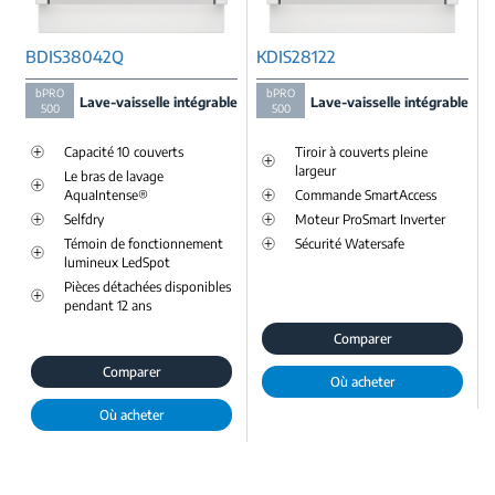
BDIS38042Q
KDIS28122
bPRO
bPRO
Lave-vaisselle intégrable
Lave-vaisselle intégrable
500
500
Capacité 10 couverts
Tiroir à couverts pleine
largeur
Le bras de lavage
AquaIntense®
Commande SmartAccess
Selfdry
Moteur ProSmart Inverter
Témoin de fonctionnement
Sécurité Watersafe
lumineux LedSpot
Pièces détachées disponibles
pendant 12 ans
Comparer
Comparer
Où acheter
Où acheter