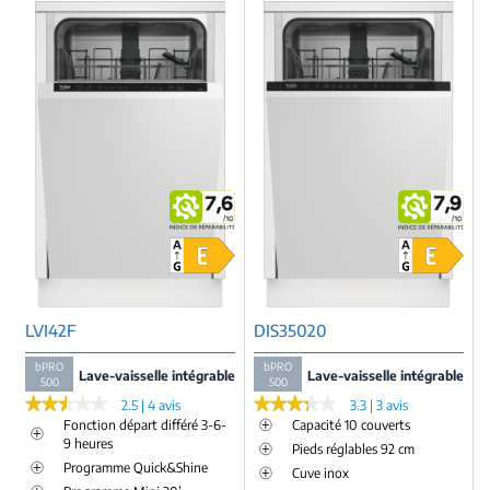
LVI42F
DIS35020
bPRO
bPRO
Lave-vaisselle intégrable
Lave-vaisselle intégrable
500
500
★★★★★
★★★★★
★★★★★
★★★★★
2.5 | 4 avis
3.3 | 3 avis
Fonction départ différé 3-6-
Capacité 10 couverts
9 heures
Pieds réglables 92 cm
Programme Quick&Shine
Cuve inox