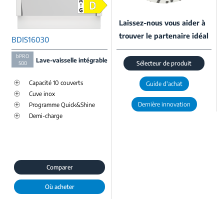
Laissez-nous vous aider à
trouver le partenaire idéal
BDIS16030
bPRO
Lave-vaisselle intégrable
Sélecteur de produit
500
Capacité 10 couverts
Guide d'achat
Cuve inox
Dernière innovation
Programme Quick&Shine
Demi-charge
Comparer
Où acheter