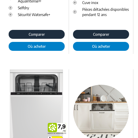
AquaIntense®
Cuve inox
Selfdry
Pièces détachées disponibles
Sécurité Watersafe+
pendant 12 ans
Comparer
Comparer
Où acheter
Où acheter