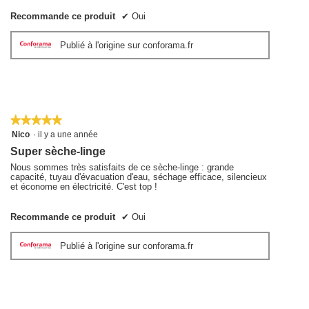
Recommande ce produit
✔
Oui
Publié à l'origine sur conforama.fr
★★★★★
★★★★★
5
Nico
·
il y a une année
sur
Super sèche-linge
5
étoiles.
Nous sommes très satisfaits de ce sèche-linge : grande
capacité, tuyau d'évacuation d'eau, séchage efficace, silencieux
et économe en électricité. C'est top !
Recommande ce produit
✔
Oui
Publié à l'origine sur conforama.fr