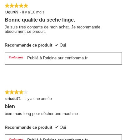
★★★★★
★★★★★
5
Ugur69
·
il y a 10 mois
sur
Bonne qualite du seche linge.
5
étoiles.
Je suis tres contente de mon achat. Je recommande
absolument ce produit.
Recommande ce produit
✔
Oui
Publié à l'origine sur conforama.fr
★★★★★
★★★★★
4
ericdu71
·
il y a une année
sur
bien
5
étoiles.
bien mais long pour sécher une machine
Recommande ce produit
✔
Oui