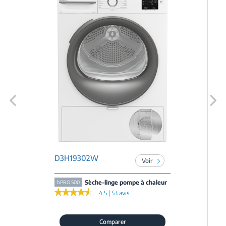
Previous
Next
D3H19302W
Voir
Sèche-linge pompe à chaleur
bPRO 500
★★★★★
★★★★★
4.5 | 53 avis
Comparer