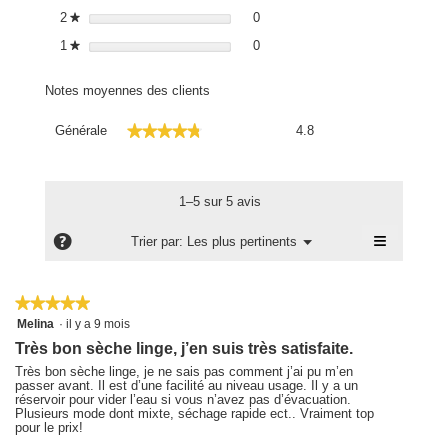
0 avis avec 2 étoiles.
Sélectionnez pour filtrer les avis
2
étoiles
0
★
0 avis avec 1 étoile.
Sélectionnez pour filtrer les avis
1
étoiles
0
★
Notes moyennes des clients
Générale,
★★★★★
★★★★★
Générale
4.8
La
valeur
de
la
1–5 sur 5 avis
note
moyenne
≡
?
Menu
Trier par:
Les plus pertinents
▼
est
Cliquez
4.8
sur
le
sur
bouton
★★★★★
★★★★★
5.
suivant
5
Melina
·
il y a 9 mois
pour
sur
mettre
Très bon sèche linge, j’en suis très satisfaite.
5
à
étoiles.
jour
Très bon sèche linge, je ne sais pas comment j’ai pu m’en
le
passer avant. Il est d’une facilité au niveau usage. Il y a un
contenu
réservoir pour vider l’eau si vous n’avez pas d’évacuation.
ci-
Plusieurs mode dont mixte, séchage rapide ect.. Vraiment top
dessous
pour le prix!