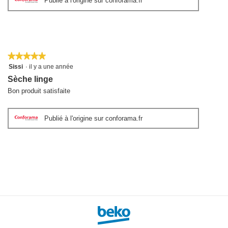
Publié à l'origine sur conforama.fr
★★★★★
★★★★★
5
Sissi
·
il y a une année
sur
Sèche linge
5
étoiles.
Bon produit satisfaite
Publié à l'origine sur conforama.fr