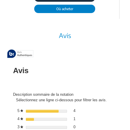
Où acheter
Avis
Avis
Description sommaire de la notation
Sélectionnez une ligne ci-dessous pour filtrer les avis.
4 avis avec 5 étoiles.
Sélectionnez pour filtrer les avis
5
étoiles
4
★
1 avis avec 4 étoiles.
Sélectionnez pour filtrer les avis
4
étoiles
1
★
0 avis avec 3 étoiles.
Sélectionnez pour filtrer les avis
3
étoiles
0
★