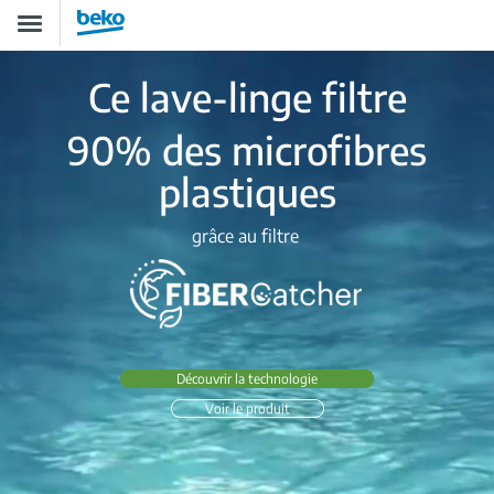
Aller
Toggle
au
navigation
contenu
principal
Ce lave-linge
filtre
90% des microfibres
plastiques
grâce au filtre
Découvrir la technologie
Voir le produit