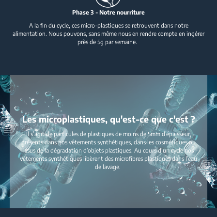
Phase 3 - Notre nourriture
A la fin du cycle, ces micro-plastiques se retrouvent dans notre
alimentation. Nous pouvons, sans même nous en rendre compte en ingérer
près de 5g par semaine.
Les microplastiques, qu'est-ce que c'est ?
Il s’agit de particules de plastiques de moins de 5mm d’épaisseur,
présents dans nos vêtements synthétiques, dans les cosmétiques ou
issus de la dégradation d’objets plastiques. Au cours d'un cycle nos
vêtements synthétiques libèrent des microfibres plastiques dans l’eau
de lavage.