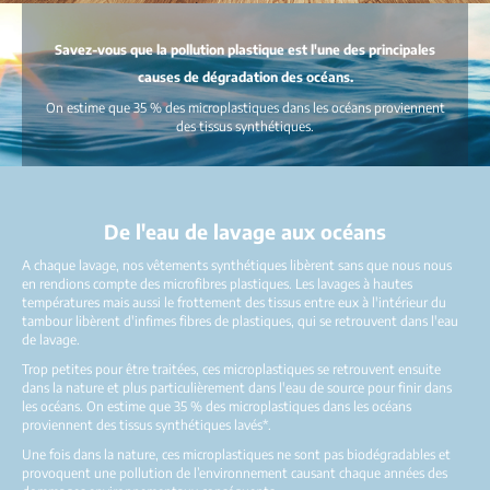
Savez-vous que la pollution plastique est l'une des principales
causes de dégradation des océans.
On estime que 35 % des microplastiques dans les océans proviennent
des tissus synthétiques.
De l'eau de lavage aux océans
A chaque lavage, nos vêtements synthétiques libèrent sans que nous nous
en rendions compte des microfibres plastiques. Les lavages à hautes
températures mais aussi le frottement des tissus entre eux à l'intérieur du
tambour libèrent d'infimes fibres de plastiques, qui se retrouvent dans l'eau
de lavage.
Trop petites pour être traitées, ces microplastiques se retrouvent ensuite
dans la nature et plus particulièrement dans l'eau de source pour finir dans
les océans. On estime que 35 % des microplastiques dans les océans
proviennent des tissus synthétiques lavés*.
Une fois dans la nature, ces microplastiques ne sont pas biodégradables et
provoquent une pollution de l’environnement causant chaque années des