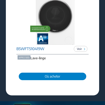
B5WFT510419W
Voir
bPRO 500
Lave-linge
Où acheter