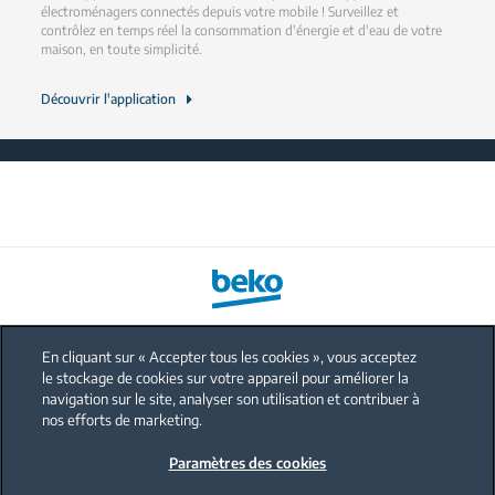
électroménagers connectés depuis votre mobile ! Surveillez et
contrôlez en temps réel la consommation d'énergie et d'eau de votre
maison, en toute simplicité.
Découvrir l'application
En cliquant sur « Accepter tous les cookies », vous acceptez
le stockage de cookies sur votre appareil pour améliorer la
FAQ
navigation sur le site, analyser son utilisation et contribuer à
Protection données personnelles
nos efforts de marketing.
Politique sur les cookies
Paramètres des cookies
Mentions légales