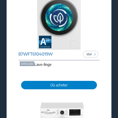
B7WFT6104019W
Voir
bPRO 500
Lave-linge
Où acheter