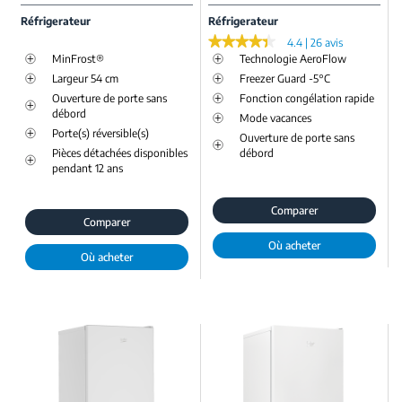
Réfrigerateur
Réfrigerateur
★★★★★
★★★★★
4.4 | 26 avis
MinFrost®
Technologie AeroFlow
Largeur 54 cm
Freezer Guard -5°C
Ouverture de porte sans
Fonction congélation rapide
débord
Mode vacances
Porte(s) réversible(s)
Ouverture de porte sans
Pièces détachées disponibles
débord
pendant 12 ans
Comparer
Comparer
Où acheter
Où acheter