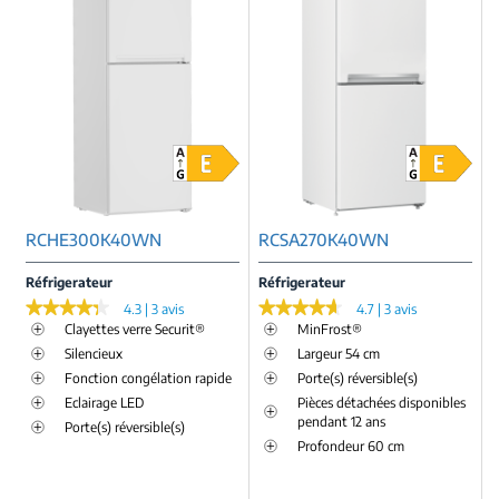
RCHE300K40WN
RCSA270K40WN
Réfrigerateur
Réfrigerateur
★★★★★
★★★★★
★★★★★
★★★★★
4.3 | 3 avis
4.7 | 3 avis
Clayettes verre Securit®
MinFrost®
Silencieux
Largeur 54 cm
Fonction congélation rapide
Porte(s) réversible(s)
Eclairage LED
Pièces détachées disponibles
pendant 12 ans
Porte(s) réversible(s)
Profondeur 60 cm