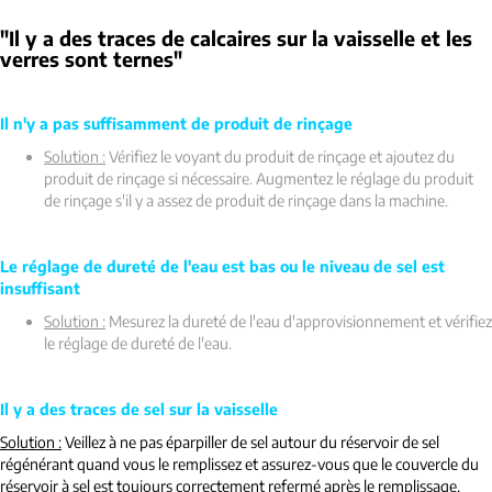
"Il y a des traces de calcaires sur la vaisselle et les
verres sont ternes"
Il n'y a pas suffisamment de produit de rinçage
Solution :
Vérifiez le voyant du produit de rinçage et ajoutez du
produit de rinçage si nécessaire. Augmentez le réglage du produit
de rinçage s'il y a assez de produit de rinçage dans la machine.
Le réglage de dureté de l'eau est bas ou le niveau de sel est
insuffisant
Solution :
Mesurez la dureté de l'eau d'approvisionnement et vérifiez
le réglage de dureté de l'eau.
Il y a des traces de sel sur la vaisselle
Solution :
Veillez à ne pas éparpiller de sel autour du réservoir de sel
régénérant quand vous le remplissez et assurez-vous que le couvercle du
réservoir à sel est toujours correctement refermé après le remplissage.