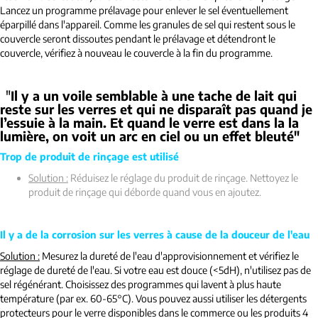
Lancez un programme prélavage pour enlever le sel éventuellement
éparpillé dans l'appareil. Comme les granules de sel qui restent sous le
couvercle seront dissoutes pendant le prélavage et détendront le
couvercle, vérifiez à nouveau le couvercle à la fin du programme.
"
Il y a un voile semblable à une tache de lait qui
reste sur les verres et qui ne disparaît pas quand je
l’essuie à la main. Et quand le verre est dans la la
lumière, on voit un arc en ciel ou un effet bleuté"
Trop de produit de rinçage est utilisé
Solution :
Réduisez le réglage du produit de rinçage. Nettoyez le
produit de rinçage qui déborde quand vous en ajoutez.
Il y a de la corrosion sur les verres à cause de la douceur de l'eau
Solution :
Mesurez la dureté de l'eau d'approvisionnement et vérifiez le
réglage de dureté de l'eau. Si votre eau est douce (<5dH), n'utilisez pas de
sel régénérant. Choisissez des programmes qui lavent à plus haute
température (par ex. 60-65°C). Vous pouvez aussi utiliser les détergents
protecteurs pour le verre disponibles dans le commerce ou les produits 4