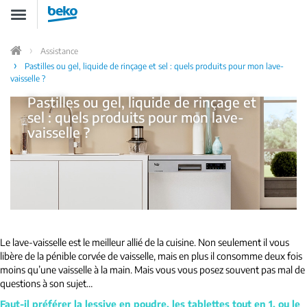
Aller
Toggle
au
navigation
contenu
principal
Assistance
Home
Pastilles ou gel, liquide de rinçage et sel : quels produits pour mon lave-
vaisselle ?
Pastilles ou gel, liquide de rinçage et
sel : quels produits pour mon lave-
vaisselle ?
Le lave-vaisselle est le meilleur allié de la cuisine. Non seulement il vous
libère de la pénible corvée de vaisselle, mais en plus il consomme deux fois
moins qu’une vaisselle à la main. Mais vous vous posez souvent pas mal de
questions à son sujet…
Faut-il préférer la lessive en poudre, les tablettes tout en 1, ou le