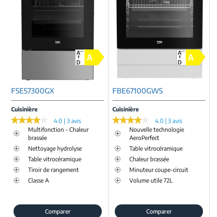
FSE57300GX
FBE67100GWS
Cuisinière
Cuisinière
★★★★★
★★★★★
★★★★★
★★★★★
4.0 | 3 avis
4.0 | 3 avis
Multifonction - Chaleur
Nouvelle technologie
brassée
AeroPerfect
Nettoyage hydrolyse
Table vitrocéramique
Table vitrocéramique
Chaleur brassée
Tiroir de rangement
Minuteur coupe-circuit
Classe A
Volume utile 72L
Comparer
Comparer