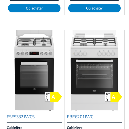
Où acheter
Où acheter
FSE53321WCS
FBE62011WC
Cuisinière
Cuisinière