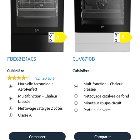
FBE63131XCS
CUV6710B
Cuisinière
Cuisinière
★★★★★
★★★★★
4.2 | 20 avis
Nouvelle technologie
Multifonction - Chaleur
AeroPerfect
brassée
Multifonction - Chaleur
Nettoyage catalyse de fond
brassée
Minuteur coupe-circuit
Nettoyage catalyse 2 côtés
Porte plein verre
Classe A
Comparer
Comparer