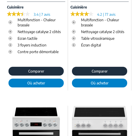
Cuisinière
Cuisinière
★★★★★
★★★★★
★★★★★
★★★★★
3.4 | 7 avis
4.2 | 77 avis
Multifonction - Chaleur
Multifonction - Chaleur
brassée
brassée
Nettoyage catalyse 2 côtés
Nettoyage catalyse 2 côtés
Ecran tactile
Table vitrocéramique
3 foyers induction
Écran digital
Contre porte démontable
Comparer
Comparer
Où acheter
Où acheter