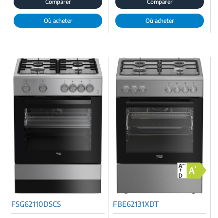
Comparer
Comparer
Où acheter
Où acheter
FSG62110DSCS
FBE62131XDT