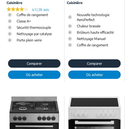
Cuisinière
Cuisinière
★★★★★
★★★★★
4.1 | 28 avis
Coffre de rangement
Nouvelle technologie
AeroPerfect
Classe A+
Chaleur brassée
Sécurité thermocouple
Brûleurs haute efficacité
Nettoyage par catalyse
Nettoyage Manuel
Porte plein verre
Coffre de rangement
Comparer
Comparer
Où acheter
Où acheter