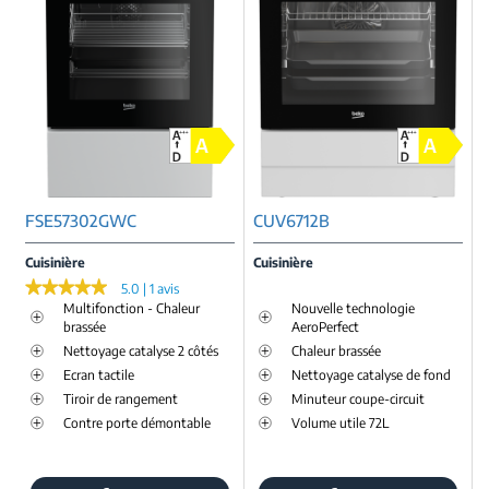
FSE57302GWC
CUV6712B
Cuisinière
Cuisinière
★★★★★
★★★★★
5.0 | 1 avis
Multifonction - Chaleur
Nouvelle technologie
brassée
AeroPerfect
Nettoyage catalyse 2 côtés
Chaleur brassée
Ecran tactile
Nettoyage catalyse de fond
Tiroir de rangement
Minuteur coupe-circuit
Contre porte démontable
Volume utile 72L