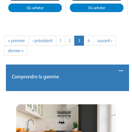
Où acheter
Où acheter
« premier
‹ précédent
1
2
3
4
suivant ›
dernier »
Comprendre la gamme