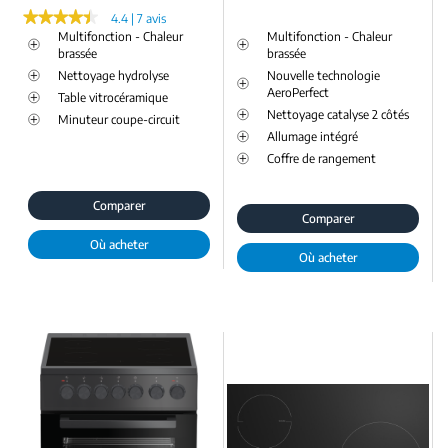
★★★★★
★★★★★
4.4 | 7 avis
Multifonction - Chaleur
Multifonction - Chaleur
brassée
brassée
Nettoyage hydrolyse
Nouvelle technologie
AeroPerfect
Table vitrocéramique
Nettoyage catalyse 2 côtés
Minuteur coupe-circuit
Allumage intégré
Coffre de rangement
Comparer
Comparer
Où acheter
Où acheter