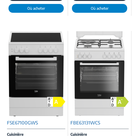
Où acheter
Où acheter
FSE67100GWS
FBE63131WCS
Cuisinière
Cuisinière