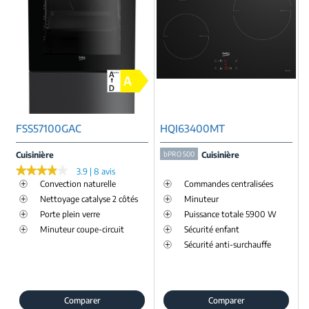
FSS57100GAC
HQI63400MT
Cuisinière
bPRO 500
Cuisinière
★★★★★
★★★★★
3.9 | 8 avis
Convection naturelle
Commandes centralisées
Nettoyage catalyse 2 côtés
Minuteur
Porte plein verre
Puissance totale 5900 W
Minuteur coupe-circuit
Sécurité enfant
Sécurité anti-surchauffe
Comparer
Comparer