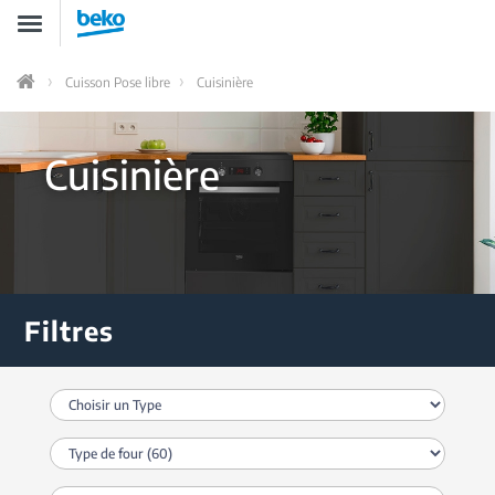
Aller
Toggle
au
navigation
contenu
principal
Cuisson Pose libre
Cuisinière
Home
Cuisinière
Filtres