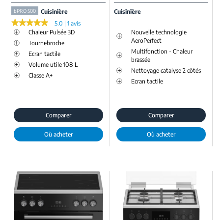
bPRO 500
Cuisinière
Cuisinière
★★★★★
★★★★★
5.0 | 1 avis
Chaleur Pulsée 3D
Nouvelle technologie
AeroPerfect
Tournebroche
Multifonction - Chaleur
Ecran tactile
brassée
Volume utile 108 L
Nettoyage catalyse 2 côtés
Classe A+
Ecran tactile
Comparer
Comparer
Où acheter
Où acheter