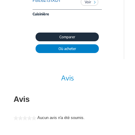
FBE62131XDT
Voir
Cuisinière
Comparer
Où acheter
Avis
Avis
Aucun avis n'a été soumis.
★★★★★
Aucune
valeur