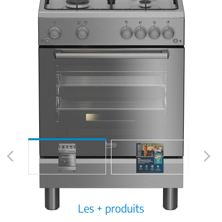
Previous
Next
Les + produits