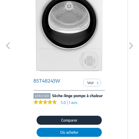
Previous
Next
B5T48243W
Voir
Sèche-linge pompe à chaleur
bPRO 500
★★★★★
★★★★★
5.0 | 1 avis
Comparer
Où acheter