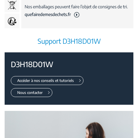
Nos emballages peuvent faire l’objet de consignes de tri.
quefairedemesdechets.fr
Support D3H18D01W
D3H18D01W
Accéder à nos conseils et tutoriels
Nous contacter