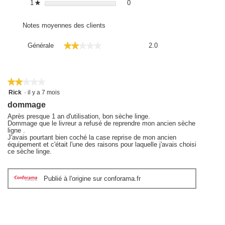
0 avis avec 1 étoile.
Sélectionnez pour filtrer les avis
1
étoiles
0
★
Notes moyennes des clients
Générale,
★★★★★
★★★★★
Générale
2.0
La
valeur
de
la
★★★★★
★★★★★
note
2
Rick
·
il y a 7 mois
moyenne
sur
dommage
5
est
étoiles.
Après presque 1 an d'utilisation, bon sèche linge.
2
Dommage que le livreur a refusé de reprendre mon ancien sèche
sur
ligne .
5.
J'avais pourtant bien coché la case reprise de mon ancien
équipement et c'était l'une des raisons pour laquelle j'avais choisi
ce sèche linge.
Publié à l'origine sur conforama.fr