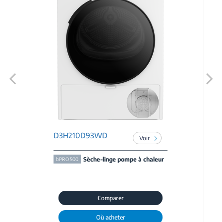
Previous
Next
D3H210D93WD
Voir
Sèche-linge pompe à chaleur
bPRO 500
Comparer
Où acheter