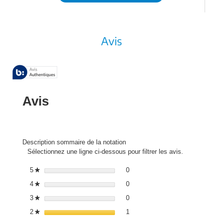
Avis
Avis
Description sommaire de la notation
Sélectionnez une ligne ci-dessous pour filtrer les avis.
0 avis avec 5 étoiles.
Sélectionnez pour filtrer les avis
5
étoiles
0
★
0 avis avec 4 étoiles.
Sélectionnez pour filtrer les avis
4
étoiles
0
★
0 avis avec 3 étoiles.
Sélectionnez pour filtrer les avis
3
étoiles
0
★
1 avis avec 2 étoiles.
Sélectionnez pour filtrer les avis
2
étoiles
1
★