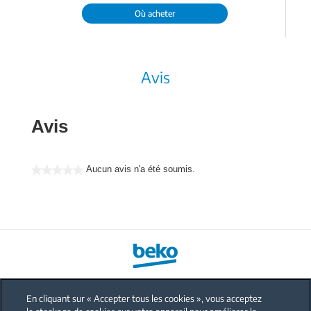
Où acheter
Avis
Avis
Aucun avis n'a été soumis.
★★★★★
Aucune
valeur
de
notation
En cliquant sur « Accepter tous les cookies », vous acceptez