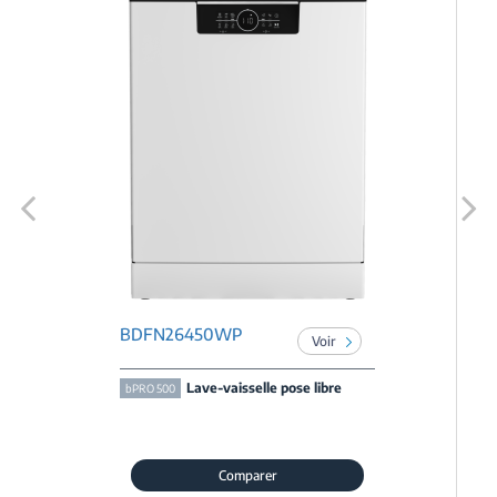
Previous
Next
BDFN26450WP
Voir
Lave-vaisselle pose libre
bPRO 500
Comparer