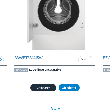
B3WBT681415W
B3W
Voir
Lave-linge encastrable
bPRO 500
bPRO
Comparer
Où acheter
Avis