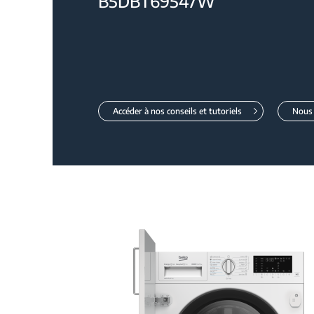
B5DBT69547W
Accéder à nos conseils et tutoriels
Nous 