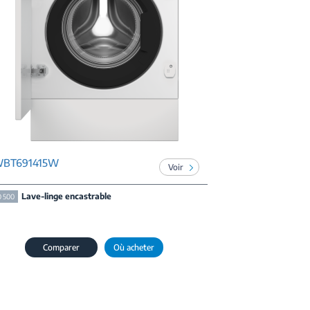
BT691415W
Voir
Lave-linge encastrable
 500
Comparer
Où acheter