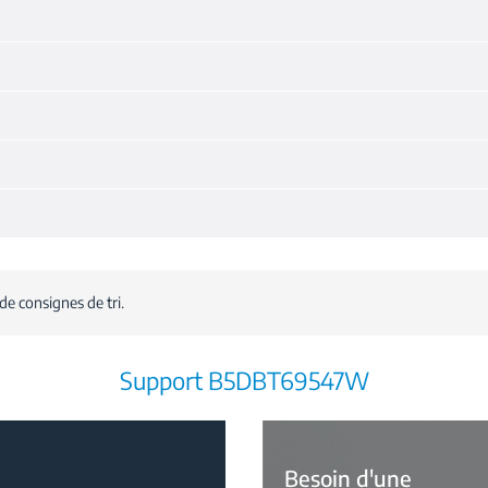
de consignes de tri.
Support B5DBT69547W
Besoin d'une