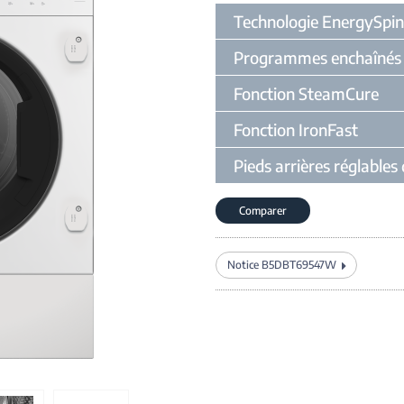
Technologie EnergySpin
Programmes enchaînés
Fonction SteamCure
Fonction IronFast
Pieds arrières réglables
Comparer
Notice B5DBT69547W