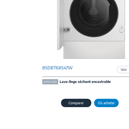
B5DBT68547W
Voir
Lave-linge séchant encastrable
bPRO 500
Comparer
Où acheter