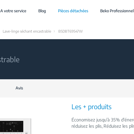
A votre service
Blog
Pièces détachées
Beko Professionnel
Lave-linge séchant encastrable
B5DBT69547W
trable
Avis
Les + produits
Économisez jusqu'à 35% d'énerg
réduisez les plis
Réduisez les pl