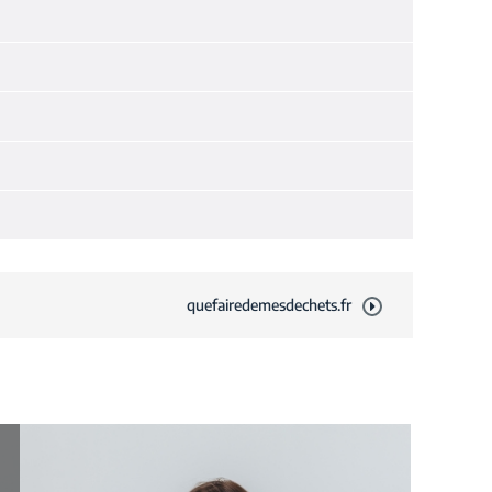
quefairedemesdechets.fr