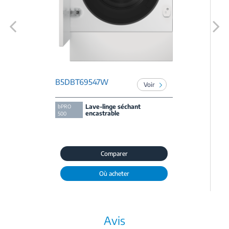
Previous
Next
B5DBT69547W
Voir
Lave-linge séchant
bPRO
encastrable
500
Comparer
Où acheter
Avis