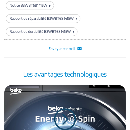
Notice B3WBT681415W
Rapport de réparabilité B3WBT681415W
Rapport de durabilité B3WBT681415W
Envoyer par mail
Les avantages technologiques