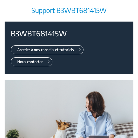
Support B3WBT681415W
B3WBT681415W
Accéder à nos conseils et tutoriels
Nous contacter