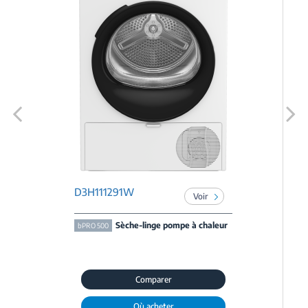
Previous
Next
D3H111291W
Voir
Sèche-linge pompe à chaleur
bPRO 500
Comparer
Où acheter