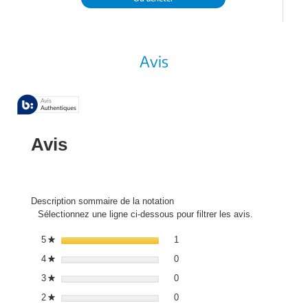
Avis
Avis
Description sommaire de la notation
Sélectionnez une ligne ci-dessous pour filtrer les avis.
1 avis avec 5 étoiles.
Sélectionnez pour filtrer les avis
5
étoiles
1
★
0 avis avec 4 étoiles.
Sélectionnez pour filtrer les avis
4
étoiles
0
★
0 avis avec 3 étoiles.
Sélectionnez pour filtrer les avis
3
étoiles
0
★
0 avis avec 2 étoiles.
Sélectionnez pour filtrer les avis
2
étoiles
0
★