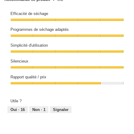
4
sur
Efficacité de séchage
5.
Efficacité
de
Programmes de séchage adaptés
séchage,
5
Programmes
sur
de
5
Simplicité d'utilisation
séchage
adaptés,
Simplicité
5
d'utilisation,
sur
Silencieux
5
5
sur
Silencieux,
5
5
Rapport qualité / prix
sur
5
Rapport
qualité
/
prix,
Utile ?
4
sur
Oui ·
16
Non ·
1
Signaler
5