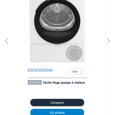
Previous
Next
D3H210D93W
Voir
Sèche-linge pompe à chaleur
bPRO 500
Comparer
Où acheter