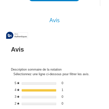
Avis
Avis
Description sommaire de la notation
Sélectionnez une ligne ci-dessous pour filtrer les avis.
0 avis avec 5 étoiles.
Sélectionnez pour filtrer les avis
5
étoiles
0
★
1 avis avec 4 étoiles.
Sélectionnez pour filtrer les avis
4
étoiles
1
★
0 avis avec 3 étoiles.
Sélectionnez pour filtrer les avis
3
étoiles
0
★
0 avis avec 2 étoiles.
Sélectionnez pour filtrer les avis
2
étoiles
0
★