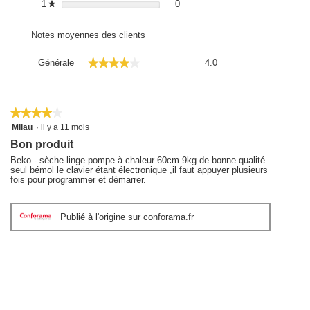
0 avis avec 1 étoile.
Sélectionnez pour filtrer les avis
1
étoiles
0
★
Notes moyennes des clients
Générale,
★★★★★
★★★★★
Générale
4.0
La
valeur
de
la
★★★★★
★★★★★
note
4
Milau
·
il y a 11 mois
moyenne
sur
Bon produit
5
est
étoiles.
Beko - sèche-linge pompe à chaleur 60cm 9kg de bonne qualité.
4
seul bémol le clavier étant électronique ,il faut appuyer plusieurs
sur
fois pour programmer et démarrer.
5.
Publié à l'origine sur conforama.fr