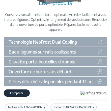
Les + produits
Conservez vos aliments de façon optimale
Accédez facilement à vos
fruits et légumes
Optimisez le rangement de vos boissons
Bénéficiez
d'une ouverture de porte optimisée
Réparez facilement votre
appareil
Technologie NeoFrost Dual Cooling
Bac à légumes sur rails coulissants
Clayette porte-bouteilles chromée
Ouverture de porte sans débord
Pièces détachées disponibles pendant 12 ans
Comparer
Notice RCNA366K40XBN
Fiche UE RCNA366K40XBN