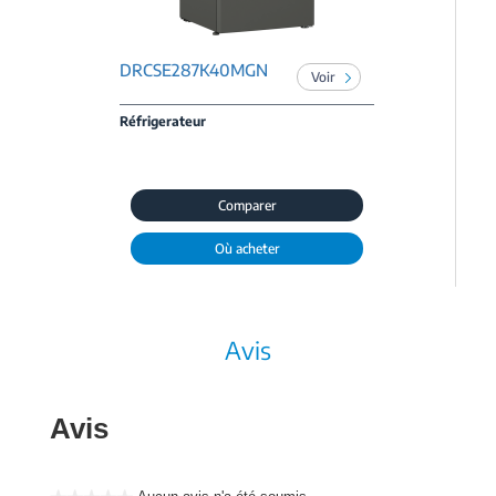
DRCSE287K40MGN
Voir
Réfrigerateur
Comparer
Où acheter
Avis
Avis