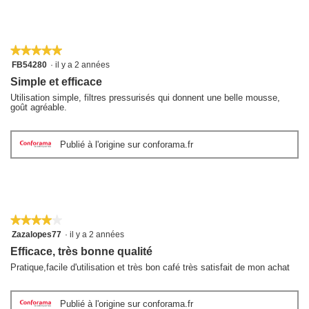
★★★★★
★★★★★
5
FB54280
·
il y a 2 années
sur
Simple et efficace
5
étoiles.
Utilisation simple, filtres pressurisés qui donnent une belle mousse,
goût agréable.
Publié à l'origine sur conforama.fr
★★★★★
★★★★★
4
Zazalopes77
·
il y a 2 années
sur
Efficace, très bonne qualité
5
étoiles.
Pratique,facile d'utilisation et très bon café très satisfait de mon achat
Publié à l'origine sur conforama.fr