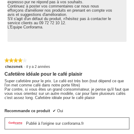
expresso pur ne répond pas à vos souhaits.
Continuez à poster vos commentaires car nous nous
efforçons d'améliorer nos produits en prenant en compte vos
avis et suggestions d'amélioration.
S'il s'agit d'un défaut du produit, n'hésitez pas à contacter le
service clients au 09 72 72 10 12.
L'Equipe Conforama.
★★★★★
★★★★★
4
chezsmek
·
il y a 2 années
sur
Cafetière idéale pour le café plaisir
5
étoiles.
Super cafetière pour le prix. Le café est très bon (tout dépend ce que
l'on met comme café dans notre porte filtre)
Par contre, si vous êtes un grand consommateur, je pense qu'il faut que
vous vous orientez sur un autre modèle, car pour faire plusieurs cafés
c'est assez long. Cafetière idéale pour le café plaisir
Recommande ce produit
✔
Oui
Publié à l'origine sur conforama.fr