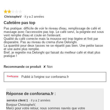
★★★★★
★★★★★
2
ChristopheV
·
il y a 2 années
sur
Cafetière pas top
5
étoiles.
Pas pratique: difficile de voir le niveau d'eau, remplissage de café et
massage avec l'accessoire pas top. Le café servi, la poignée est sous
vent remplie d'eau et coule en l'enlevant.
Qualité du café correcte mais la mousse est trop légère et finit par
disparaitre. Pas au niveau du crema d'une Delonghi.
La quantité pour deux tasses ne se répartit pas bien. Une petite tasse
et une autre plus remplie.
Bref, je regrette ma Delonghi qui faisait du meilleur café et était plus
pratique !
Recommande ce produit
✘
Non
Publié à l'origine sur conforama.fr
Réponse de conforama.fr :
service client 1
·
il y a 2 années
Bonjour ChristopheV,
Merci pour votre retour, nous sommes navrés que votre