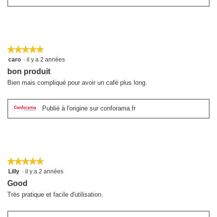
★★★★★
★★★★★
5
caro
·
il y a 2 années
sur
bon produit
5
étoiles.
Bien mais compliqué pour avoir un café plus long.
Publié à l'origine sur conforama.fr
★★★★★
★★★★★
5
Lilly
·
il y a 2 années
sur
Good
5
étoiles.
Très pratique et facile d'utilisation.