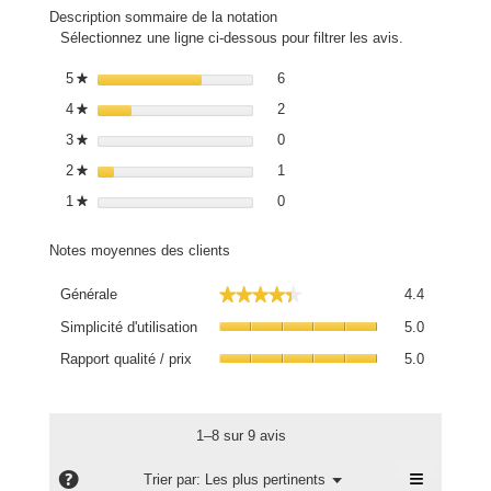
Description sommaire de la notation
Sélectionnez une ligne ci-dessous pour filtrer les avis.
6 avis avec 5 étoiles.
Sélectionnez pour filtrer les avis
5
étoiles
6
★
2 avis avec 4 étoiles.
Sélectionnez pour filtrer les avis
4
étoiles
2
★
0 avis avec 3 étoiles.
Sélectionnez pour filtrer les avis
3
étoiles
0
★
1 avis avec 2 étoiles.
Sélectionnez pour filtrer les avis
2
étoiles
1
★
0 avis avec 1 étoile.
Sélectionnez pour filtrer les avis
1
étoiles
0
★
Notes moyennes des clients
Générale,
★★★★★
★★★★★
Générale
4.4
La
Simplicité
valeur
Simplicité d'utilisation
5.0
d'utilisatio
de
Rapport
La
Rapport qualité / prix
5.0
la
qualité
valeur
note
/
de
moyenne
prix,
la
est
La
1–8 sur 9 avis
note
4.4
valeur
moyenne
sur
≡
de
?
Menu
Trier par:
Les plus pertinents
est
▼
5.