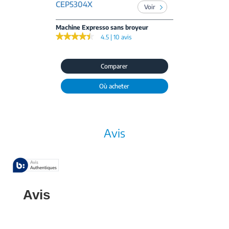
CEP5304X
Voir
Machine Expresso sans broyeur
★★★★★
★★★★★
4.5 | 10 avis
Comparer
Où acheter
Avis
Avis