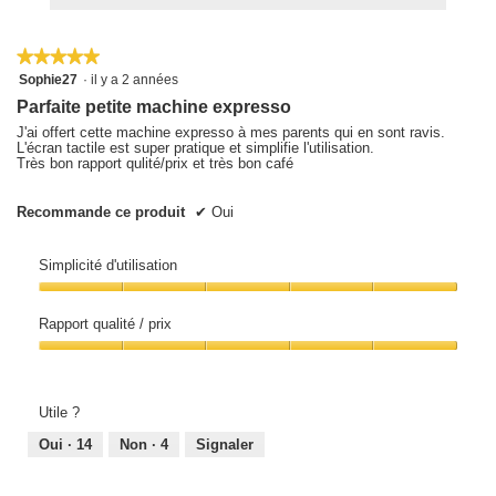
la
Cliquez
5
note
sur
sur
le
moyenne
5.
bouton
★★★★★
★★★★★
est
suivant
5
Sophie27
·
il y a 2 années
pour
5
sur
mettre
Parfaite petite machine expresso
sur
5
à
étoiles.
5.
jour
J'ai offert cette machine expresso à mes parents qui en sont ravis.
le
L'écran tactile est super pratique et simplifie l'utilisation.
contenu
Très bon rapport qulité/prix et très bon café
ci-
dessous
Recommande ce produit
✔
Oui
Simplicité d'utilisation
Simplicité
d'utilisation,
Rapport qualité / prix
5
sur
Rapport
5
qualité
/
prix,
Utile ?
5
sur
Oui ·
14
Non ·
4
Signaler
5