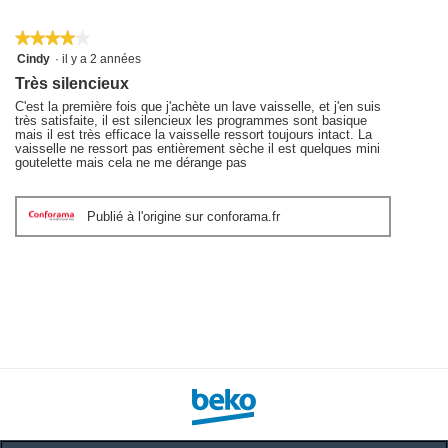
de
la
★★★★★
★★★★★
note
4
Cindy
·
il y a 2 années
moyenne
sur
Très silencieux
5
est
étoiles.
C'est la première fois que j'achète un lave vaisselle, et j'en suis
4
très satisfaite, il est silencieux les programmes sont basique
sur
mais il est très efficace la vaisselle ressort toujours intact. La
5.
vaisselle ne ressort pas entièrement sèche il est quelques mini
goutelette mais cela ne me dérange pas
Publié à l'origine sur conforama.fr