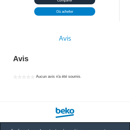
Comparer
Où acheter
Avis
Avis
Aucun avis n'a été soumis.
★★★★★
Aucune
valeur
de
notation
Tracking Code: Standard (Asynchronous) "FR_Dishwasher_PageView"---