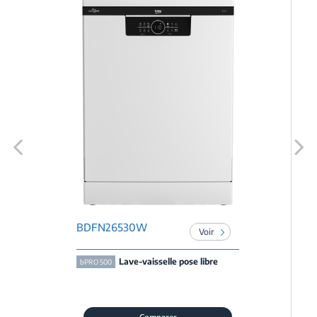
Previous
Next
BDFN26530W
Voir
Lave-vaisselle pose libre
bPRO 500