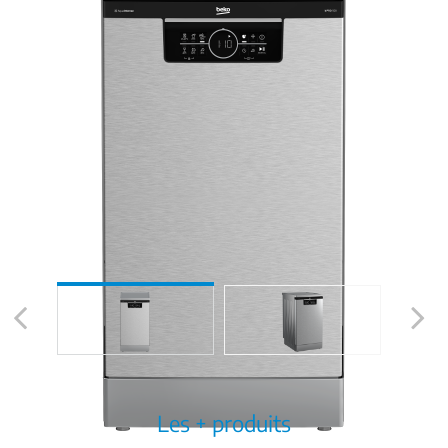
Previous
Next
Les + produits