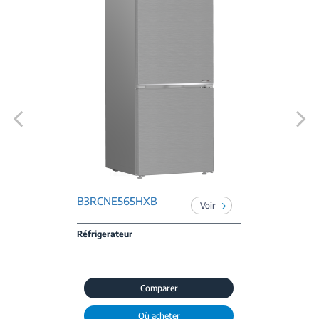
Previous
Next
B3RCNE565HXB
Voir
Réfrigerateur
Comparer
Où acheter