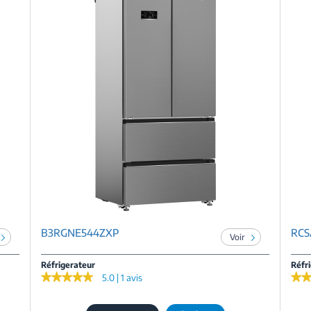
B3RGNE544ZXP
RC
Voir
Réfrigerateur
Réfr
★★★★★
★★★★★
★
★
5.0 | 1 avis