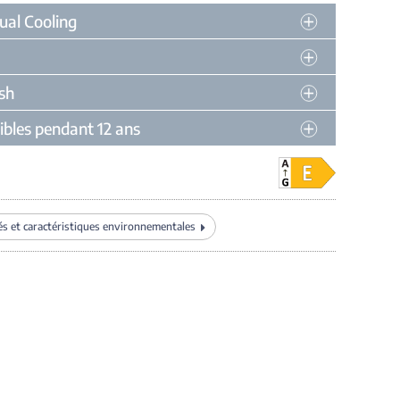
ual Cooling
sh
ibles pendant 12 ans
és et caractéristiques environnementales