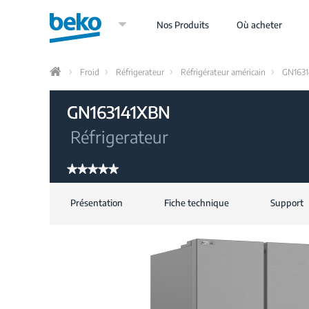
Aller
au
Nos Produits
Où acheter
contenu
principal
Froid
Réfrigerateur
Réfrigérateur américain
GN163
Home
GN163141XBN
Réfrigerateur
★★★★★
★★★★★
Aucune
valeur
Présentation
Fiche technique
Support
de
notation
pour
GN163141XBN