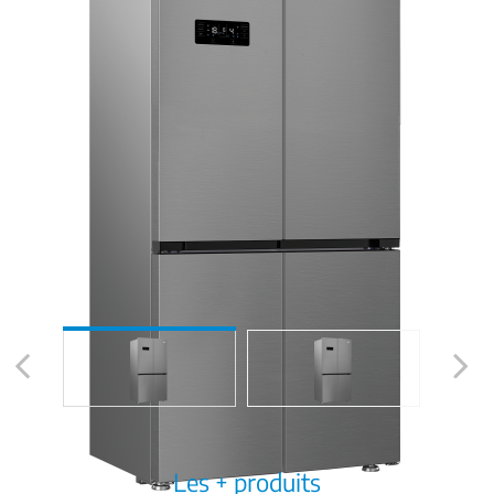
Previous
Next
Les + produits