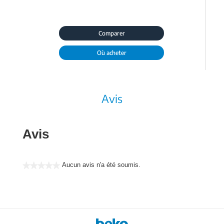
Comparer
Où acheter
Avis
Avis
Aucun avis n'a été soumis.
★★★★★
Aucune
valeur
de
notation