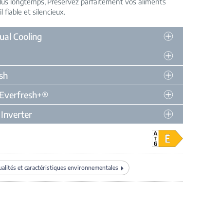
plus longtemps
Préservez parfaitement vos aliments
 fiable et silencieux
ual Cooling
sh
Everfresh+®
Inverter
alités et caractéristiques environnementales