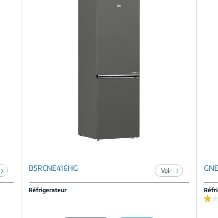
B5RCNE416HG
GNE
Voir
Réfrigerateur
Réfr
★
★