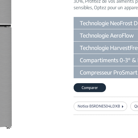
30%
Profitez de vos aliments 
sensibles
Optez pour un appareil
Technologie NeoFrost D
Technologie AeroFlow
Technologie HarvestFre
Compartiments 0-3° & 
Compresseur ProSmart 
Comparer
Notice B5RDNE504LDXB
Qu