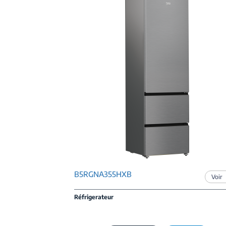
B5RGNA355HXB
Voir
Réfrigerateur