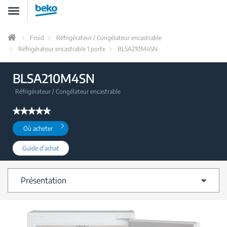
Aller
Toggle
au
navigation
contenu
principal
Froid
Réfrigérateur / Congélateur encastrable
Home
Réfrigérateur encastrable 1 porte
BLSA210M4SN
BLSA210M4SN
Réfrigérateur / Congélateur encastrable
★★★★★
★★★★★
Aucune
Où acheter
valeur
de
notation
Guide d'achat
pour
BLSA210M4SN
Présentation
Fiche technique
Support
Avis