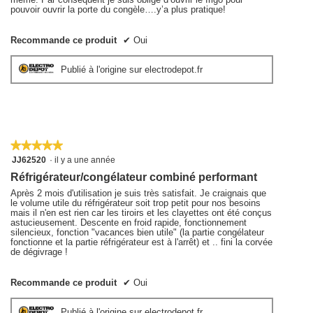
pouvoir ouvrir la porte du congèle….y’a plus pratique!
Recommande ce produit
✔
Oui
Publié à l'origine sur electrodepot.fr
★★★★★
★★★★★
5
JJ62520
·
il y a une année
sur
Réfrigérateur/congélateur combiné performant
5
étoiles.
Après 2 mois d'utilisation je suis très satisfait. Je craignais que
le volume utile du réfrigérateur soit trop petit pour nos besoins
mais il n'en est rien car les tiroirs et les clayettes ont été conçus
astucieusement. Descente en froid rapide, fonctionnement
silencieux, fonction "vacances bien utile" (la partie congélateur
fonctionne et la partie réfrigérateur est à l'arrêt) et .. fini la corvée
de dégivrage !
Recommande ce produit
✔
Oui
Publié à l'origine sur electrodepot.fr