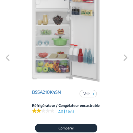
Previous
Next
BSSA210K4SN
Voir
Réfrigérateur / Congélateur encastrable
★★★★★
★★★★★
2.0 | 1 avis
Comparer