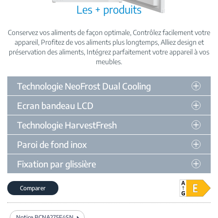
Les + produits
Conservez vos aliments de façon optimale
Contrôlez facilement votre
appareil
Profitez de vos aliments plus longtemps
Alliez design et
préservation des aliments
Intégrez parfaitement votre appareil à vos
meubles
Technologie NeoFrost Dual Cooling
Ecran bandeau LCD
Technologie HarvestFresh
Paroi de fond inox
Fixation par glissière
Comparer
Notice BCNA275E4SN