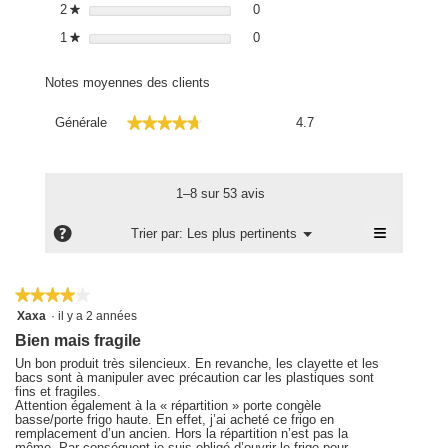
0 avis avec 2 étoiles.
Sélectionnez pour filtrer les avis
2
étoiles
0
★
0 avis avec 1 étoile.
Sélectionnez pour filtrer les avis
1
étoiles
0
★
Notes moyennes des clients
Générale,
★★★★★
★★★★★
Générale
4.7
La
valeur
de
la
1–8 sur 53 avis
note
moyenne
≡
?
Menu
Trier par:
Les plus pertinents
▼
est
Cliquez
4.7
sur
le
sur
bouton
★★★★★
★★★★★
5.
suivant
4
Xaxa
·
il y a 2 années
pour
sur
mettre
Bien mais fragile
5
à
étoiles.
jour
Un bon produit très silencieux. En revanche, les clayette et les
le
bacs sont à manipuler avec précaution car les plastiques sont
contenu
fins et fragiles.
ci-
Attention également à la « répartition » porte congèle
dessous
basse/porte frigo haute. En effet, j’ai acheté ce frigo en
remplacement d’un ancien. Hors la répartition n’est pas la
même. Par conséquent je suis obligé d’ouvrir le frigo pour