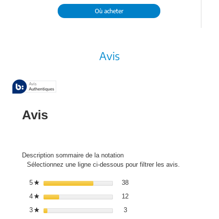
Où acheter
Avis
Avis
Description sommaire de la notation
Sélectionnez une ligne ci-dessous pour filtrer les avis.
38 avis avec 5 étoiles.
Sélectionnez pour filtrer les avi
5
étoiles
38
★
12 avis avec 4 étoiles.
Sélectionnez pour filtrer les avi
4
étoiles
12
★
3 avis avec 3 étoiles.
Sélectionnez pour filtrer les avis
3
étoiles
3
★