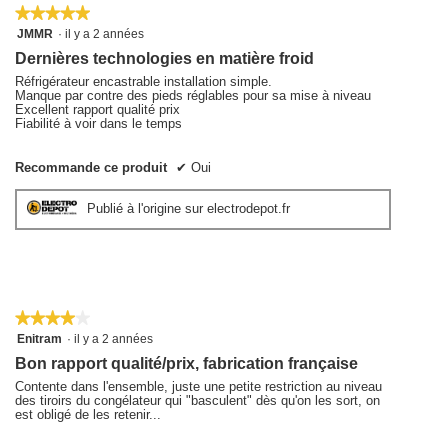
★★★★★
★★★★★
5
JMMR
·
il y a 2 années
sur
Dernières technologies en matière froid
5
étoiles.
Réfrigérateur encastrable installation simple.
Manque par contre des pieds réglables pour sa mise à niveau
Excellent rapport qualité prix
Fiabilité à voir dans le temps
Recommande ce produit
✔
Oui
Publié à l'origine sur electrodepot.fr
★★★★★
★★★★★
4
Enitram
·
il y a 2 années
sur
Bon rapport qualité/prix, fabrication française
5
étoiles.
Contente dans l'ensemble, juste une petite restriction au niveau
des tiroirs du congélateur qui "basculent" dès qu'on les sort, on
est obligé de les retenir...