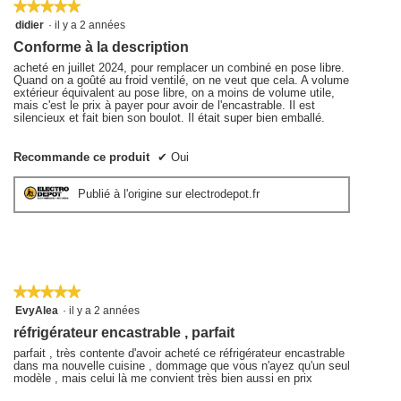
★★★★★
★★★★★
5
didier
·
il y a 2 années
sur
Conforme à la description
5
étoiles.
acheté en juillet 2024, pour remplacer un combiné en pose libre.
Quand on a goûté au froid ventilé, on ne veut que cela. A volume
extérieur équivalent au pose libre, on a moins de volume utile,
mais c'est le prix à payer pour avoir de l'encastrable. Il est
silencieux et fait bien son boulot. Il était super bien emballé.
Recommande ce produit
✔
Oui
Publié à l'origine sur electrodepot.fr
★★★★★
★★★★★
5
EvyAlea
·
il y a 2 années
sur
réfrigérateur encastrable , parfait
5
étoiles.
parfait , très contente d'avoir acheté ce réfrigérateur encastrable
dans ma nouvelle cuisine , dommage que vous n'ayez qu'un seul
modèle , mais celui là me convient très bien aussi en prix