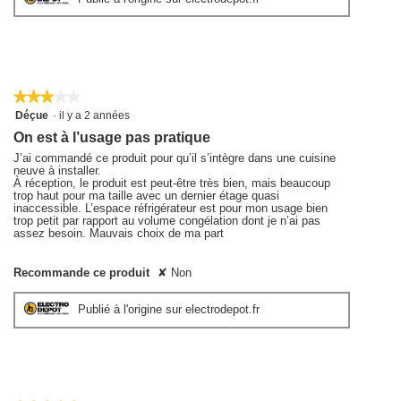
★★★★★
★★★★★
3
Déçue
·
il y a 2 années
sur
On est à l’usage pas pratique
5
étoiles.
J’ai commandé ce produit pour qu’il s’intègre dans une cuisine
neuve à installer.
À réception, le produit est peut-être très bien, mais beaucoup
trop haut pour ma taille avec un dernier étage quasi
inaccessible. L’espace réfrigérateur est pour mon usage bien
trop petit par rapport au volume congélation dont je n’ai pas
assez besoin. Mauvais choix de ma part
Recommande ce produit
✘
Non
Publié à l'origine sur electrodepot.fr