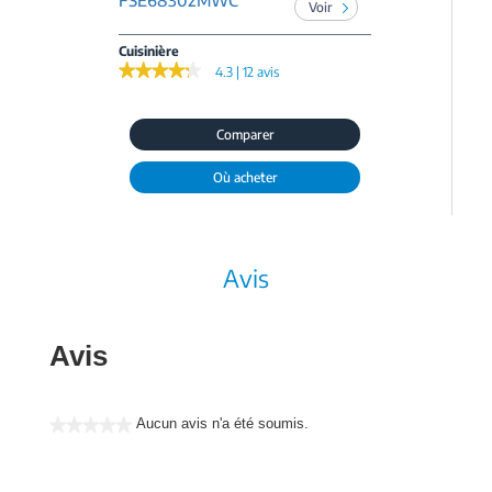
FSE68302MWC
Voir
Cuisinière
★★★★★
★★★★★
4.3 | 12 avis
Comparer
Où acheter
Avis
Avis
Aucun avis n'a été soumis.
★★★★★
Aucune
valeur
de