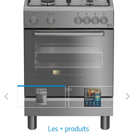
Previous
Next
Les + produits