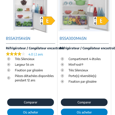
BSSA315K4SN
BSSA300M4SN
Réfrigérateur / Congélateur encastrable
Réfrigérateur / Congélateur encastra
★★★★★
★★★★★
4.0 | 2 avis
Très Silencieux
Compartiment 4 étoiles
Largeur 54 cm
MinFrost®
Fixation par glissière
Très Silencieux
Pièces détachées disponibles
Porte(s) réversible(s)
pendant 12 ans
Fixation par glissière
Comparer
Comparer
Où acheter
Où acheter