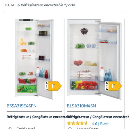
TOTAL :
6 Réfrigérateur encastrable 1 porte
BSSA315E4SFN
BLSA310M4SN
Réfrigérateur / Congélateur encastrable
Réfrigérateur / Congélateur encastra
★★★★★
★★★★★
4.6 | 13 avis
Froid brassé
Largeur 54 cm