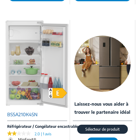
Laissez-nous vous aider à
trouver le partenaire idéal
BSSA210K4SN
Réfrigérateur / Congélateur encastrable
Sélecteur de produit
★★★★★
★★★★★
2.0 | 1 avis
MinFrost®