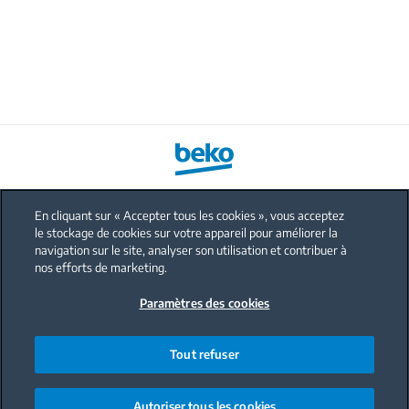
En cliquant sur « Accepter tous les cookies », vous acceptez
le stockage de cookies sur votre appareil pour améliorer la
FAQ
navigation sur le site, analyser son utilisation et contribuer à
Protection données personnelles
nos efforts de marketing.
Politique sur les cookies
Paramètres des cookies
Mentions légales
Nous contacter
Tout refuser
Code de conduite
Autoriser tous les cookies