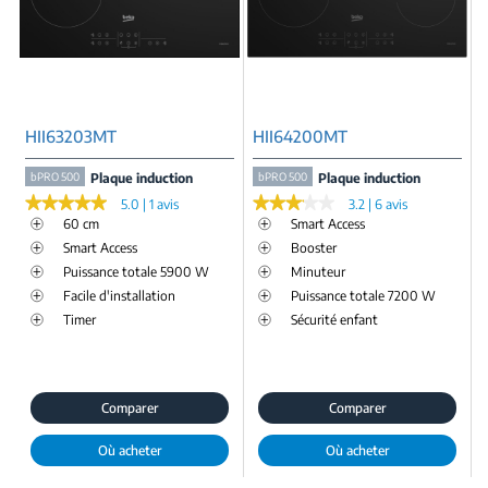
HII63203MT
HII64200MT
bPRO 500
Plaque induction
bPRO 500
Plaque induction
★★★★★
★★★★★
★★★★★
★★★★★
5.0 | 1 avis
3.2 | 6 avis
60 cm
Smart Access
Smart Access
Booster
Puissance totale 5900 W
Minuteur
Facile d'installation
Puissance totale 7200 W
Timer
Sécurité enfant
Comparer
Comparer
Où acheter
Où acheter