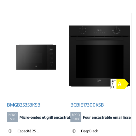
BMGB25353KSB
BCBIE17300KSB
bPRO
bPRO
Micro-ondes et grill encastrable
Four encastrable email lisse
500
500
Capacité 25 L
DeepBlack