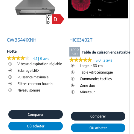
CWB6441XNH
HIC63402T
bPRO
Hotte
Table de cuisson encastrable
500
★★★★★
★★★★★
4.1 | 8 avis
★★★★★
★★★★★
5.0 | 2 avis
Vitesse d'aspiration réglable
Largeur 60 cm
Eclairage LED
Table vitrocéramique
Puissance maximale
Commandes tactiles
Filtres charbon fournis
Zone duo
Niveau sonore
Minuteur
Comparer
Comparer
Où acheter
Où acheter