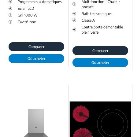
Programmes automatiques
Multifonction - Chaleur
brassée
Ecran LCD
Rails télescopiques
Gril 1000 W
Classe A
Cavité Inox
Contre porte démontable
plein verre
Comparer
Comparer
Où acheter
Où acheter