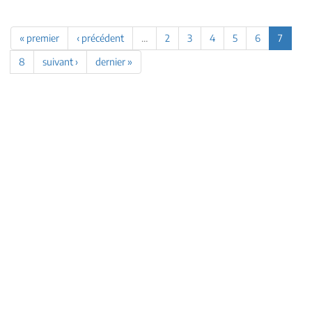
« premier
‹ précédent
…
2
3
4
5
6
7
8
suivant ›
dernier »