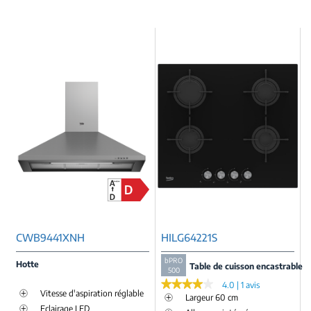
CWB9441XNH
HILG64221S
bPRO
Hotte
Table de cuisson encastrable
500
★★★★★
★★★★★
4.0 | 1 avis
Vitesse d'aspiration réglable
Largeur 60 cm
Eclairage LED