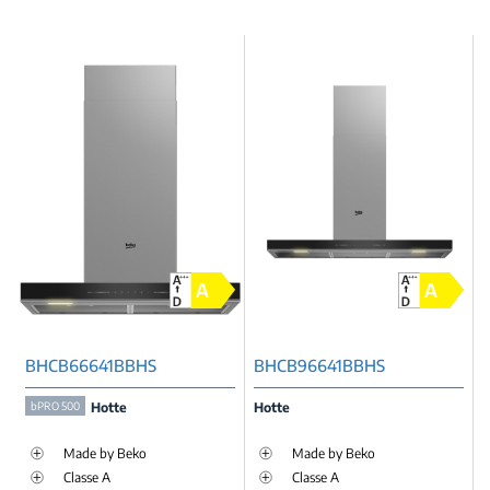
BHCB66641BBHS
BHCB96641BBHS
bPRO 500
Hotte
Hotte
Made by Beko
Made by Beko
Classe A
Classe A