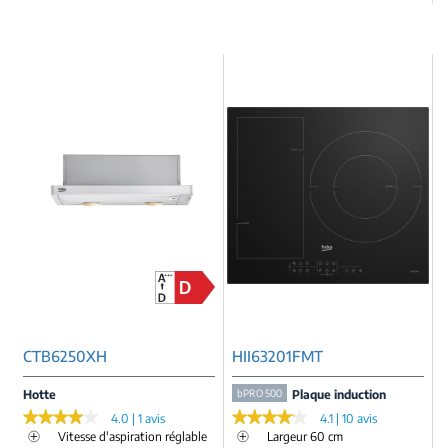
CTB6250XH
HII63201FMT
Hotte
bPRO 500
Plaque induction
★★★★★
★★★★★
★★★★★
★★★★★
4.0 | 1 avis
4.1 | 10 avis
Vitesse d'aspiration réglable
Largeur 60 cm