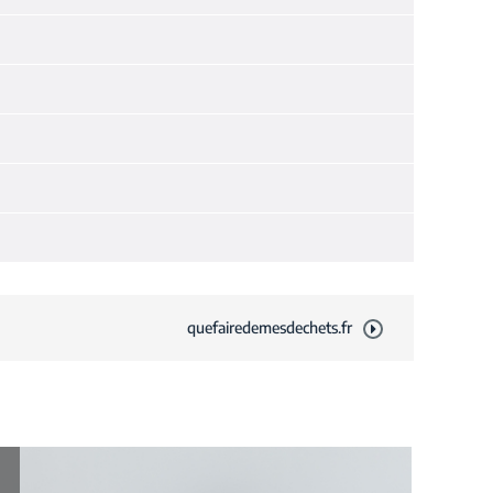
quefairedemesdechets.fr