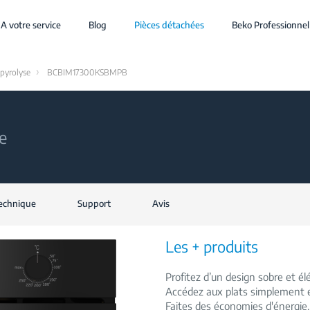
A votre service
Blog
Pièces détachées
Beko Professionnel
 pyrolyse
BCBIM17300KSBMPB
e
technique
Support
Avis
Les + produits
Profitez d’un design sobre et é
Accédez aux plats simplement e
Faites des économies d'énergie