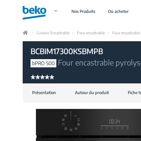
Aller
au
Nos Produits
Où acheter
contenu
principal
Cuisson Encastrable
Four encastrable
Four encastrable
Home
BCBIM17300KSBMPB
Four encastrable pyrolys
bPRO 500
★★★★★
★★★★★
Aucune
valeur
Présentation
Autour du produit
Fiche 
de
notation
pour
BCBIM17300KSBMPB