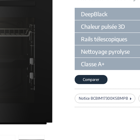
DeepBlack
Chaleur pulsée 3D
Rails télescopiques
Nettoyage pyrolyse
Classe A+
Comparer
Notice BCBIM17300KSBMPB