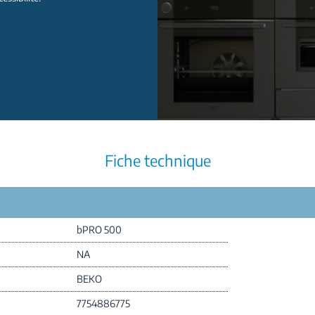
Fiche technique
bPRO 500
NA
BEKO
7754886775