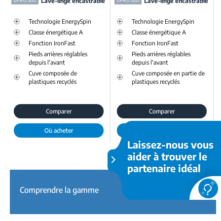
bPRO 500
Lave-linge encastrable
bPRO 500
Lave-linge encastrable
Technologie EnergySpin
Technologie EnergySpin
Classe énergétique A
Classe énergétique A
Fonction IronFast
Fonction IronFast
Pieds arrières réglables
Pieds arrières réglables
depuis l'avant
depuis l'avant
Cuve composée de
Cuve composée en partie de
plastiques recyclés
plastiques recyclés
Comparer
Comparer
Où acheter
Où acheter
Laissez-nous vous
aider à trouver le
partenaire idéal
Comprendre la gamme