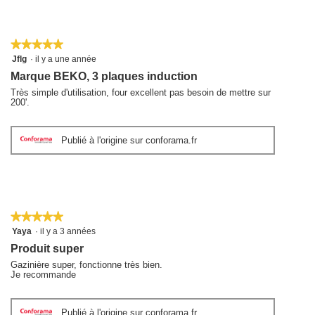
★★★★★
★★★★★
5
Jflg
·
il y a une année
sur
Marque BEKO, 3 plaques induction
5
étoiles.
Très simple d'utilisation, four excellent pas besoin de mettre sur
200'.
Publié à l'origine sur conforama.fr
★★★★★
★★★★★
5
Yaya
·
il y a 3 années
sur
Produit super
5
étoiles.
Gazinière super, fonctionne très bien.
Je recommande
Publié à l'origine sur conforama.fr