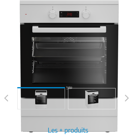
Previous
Next
Les + produits