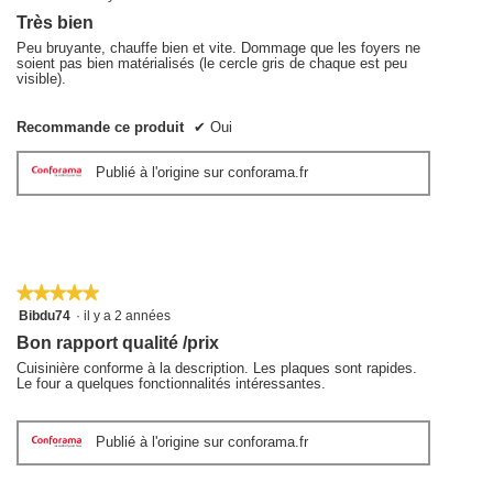
sur
Très bien
5
étoiles.
Peu bruyante, chauffe bien et vite. Dommage que les foyers ne
soient pas bien matérialisés (le cercle gris de chaque est peu
visible).
Recommande ce produit
✔
Oui
Publié à l'origine sur conforama.fr
★★★★★
★★★★★
5
Bibdu74
·
il y a 2 années
sur
Bon rapport qualité /prix
5
étoiles.
Cuisinière conforme à la description. Les plaques sont rapides.
Le four a quelques fonctionnalités intéressantes.
Publié à l'origine sur conforama.fr