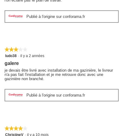
l'on éclaire pas le plan de travail.
Publié à l'origine sur conforama.fr
★★★★★
★★★★★
3
ludo38
·
il y a 2 années
sur
galere
5
étoiles.
je devais être livré avec installation de ma gazinière, le livreur
n'a pas fait l'installation et je me retrouve donc avec une
gazinière non branché.
Publié à l'origine sur conforama.fr
★★★★★
★★★★★
4
ChristineV
·
il y a 10 mois