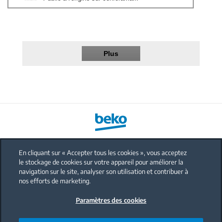
Plus
En cliquant sur « Accepter tous les cookies », vous acceptez
le stockage de cookies sur votre appareil pour améliorer la
FAQ
navigation sur le site, analyser son utilisation et contribuer à
Protection données personnelles
nos efforts de marketing.
Politique sur les cookies
Paramètres des cookies
Mentions légales
Nous contacter