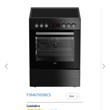
Previous
Next
FSM6730SBCS
Voir
Cuisinière