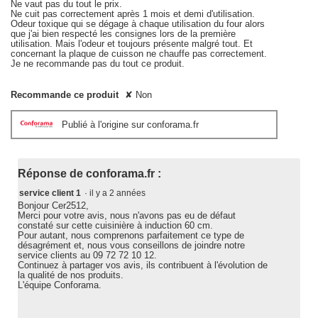
le
Ne vaut pas du tout le prix.
contenu
Ne cuit pas correctement après 1 mois et demi d'utilisation.
ci-
Odeur toxique qui se dégage à chaque utilisation du four alors
dessous
que j'ai bien respecté les consignes lors de la première
utilisation. Mais l'odeur et toujours présente malgré tout. Et
concernant la plaque de cuisson ne chauffe pas correctement.
Je ne recommande pas du tout ce produit.
Recommande ce produit
✘
Non
Publié à l'origine sur conforama.fr
Réponse de conforama.fr :
service client 1
·
il y a 2 années
Bonjour Cer2512,
Merci pour votre avis, nous n'avons pas eu de défaut
constaté sur cette cuisinière à induction 60 cm.
Pour autant, nous comprenons parfaitement ce type de
désagrément et, nous vous conseillons de joindre notre
service clients au 09 72 72 10 12.
Continuez à partager vos avis, ils contribuent à l'évolution de
la qualité de nos produits.
L'équipe Conforama.