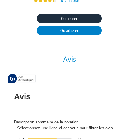
★★★★★
★★★★★
4.3 | 10 avis
Comparer
Où acheter
Avis
Avis
Description sommaire de la notation
Sélectionnez une ligne ci-dessous pour filtrer les avis.
8 avis avec 5 étoiles.
Sélectionnez pour filtrer les avis