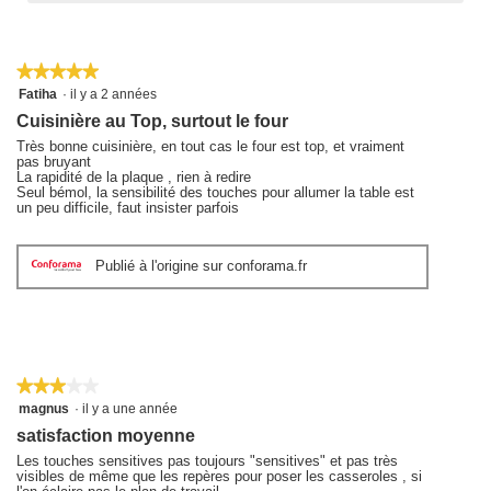
★★★★★
★★★★★
5
Fatiha
·
il y a 2 années
sur
Cuisinière au Top, surtout le four
5
étoiles.
Très bonne cuisinière, en tout cas le four est top, et vraiment
pas bruyant
La rapidité de la plaque , rien à redire
Seul bémol, la sensibilité des touches pour allumer la table est
un peu difficile, faut insister parfois
Publié à l'origine sur conforama.fr
★★★★★
★★★★★
3
magnus
·
il y a une année
sur
satisfaction moyenne
5
étoiles.
Les touches sensitives pas toujours "sensitives" et pas très
visibles de même que les repères pour poser les casseroles , si