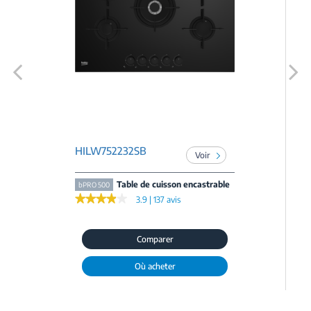
Previous
Next
HILW752232SB
Voir
Table de cuisson encastrable
bPRO 500
★★★★★
★★★★★
3.9 | 137 avis
Comparer
Où acheter