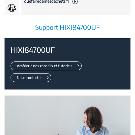
quefairedemesdechets.fr
Support HIXI84700UF
HIXI84700UF
Accéder à nos conseils et tutoriels
Nous contacter