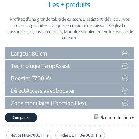
Les + produits
Profitez d'une grande table de cuisson
L'assistant idéal pour vos
cuissons parfaites !
Gagnez en rapidité de cuisson
Réglez la
puissance sur 9 niveaux précis
Modulez simplement votre espace de
cuisson
Largeur 80 cm
Technologie TempAssist
Booster 3700 W
DirectAccess avec booster
Zone modulaire (Fonction Flexi)
Comparer
Notice HII84700UFT
Fiche UE HII84700UFT