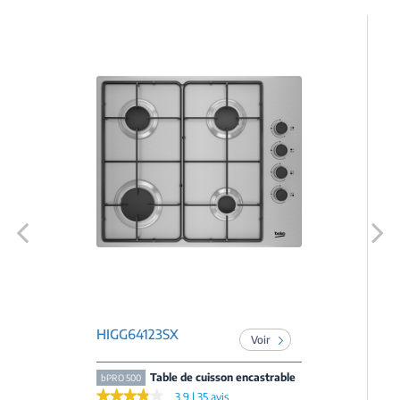
Previous
Next
HIGG64123SX
Voir
Table de cuisson encastrable
bPRO 500
★★★★★
★★★★★
3.9 | 35 avis