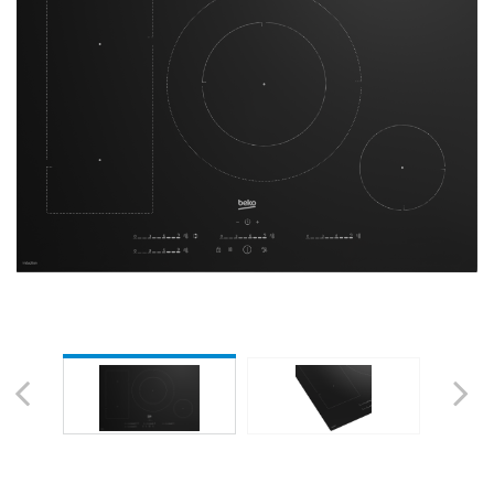
Previous
Next