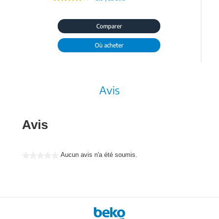
Comparer
Où acheter
Avis
Avis
Aucun avis n'a été soumis.
★★★★★
Aucune
valeur
de
notation