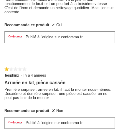
fonctionnement le bruit est un peu fort à la troisième vitesse .
C'est de l'inox et demande un nettoyage quotidien. Mais j'en suis
contente
Recommande ce produit
✔
Oui
Publié à l'origine sur conforama.fr
★★★★★
★★★★★
1
lesphinx
·
il y a 4 années
sur
Arrivée en kit, pièce cassée
5
étoiles.
Première surprise : arrive en kit, il faut la monter nous-mêmes.
Deuxième et dernière surprise : une pièce est cassée, on ne
peut pas finir de la monter.
Recommande ce produit
✘
Non
Publié à l'origine sur conforama.fr