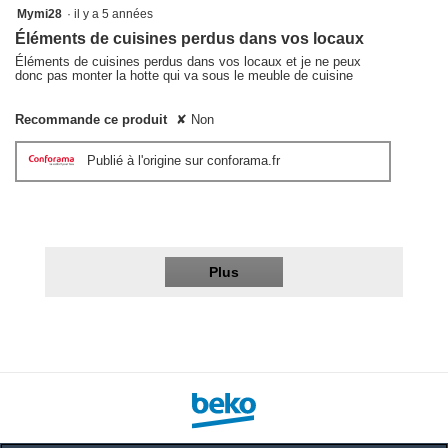
2
Mymi28
·
il y a 5 années
sur
Éléments de cuisines perdus dans vos locaux
5
étoiles.
Éléments de cuisines perdus dans vos locaux et je ne peux
donc pas monter la hotte qui va sous le meuble de cuisine
Recommande ce produit
✘
Non
Publié à l'origine sur conforama.fr
Plus