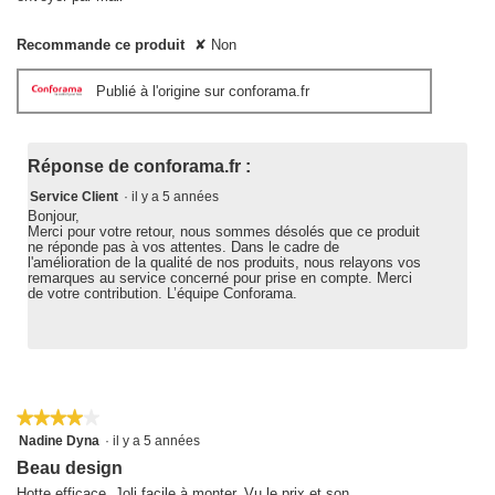
Recommande ce produit
✘
Non
Publié à l'origine sur conforama.fr
Réponse de conforama.fr :
Service Client
·
il y a 5 années
Bonjour,
Merci pour votre retour, nous sommes désolés que ce produit
ne réponde pas à vos attentes. Dans le cadre de
l'amélioration de la qualité de nos produits, nous relayons vos
remarques au service concerné pour prise en compte. Merci
de votre contribution. L’équipe Conforama.
★★★★★
★★★★★
4
Nadine Dyna
·
il y a 5 années
sur
Beau design
5
étoiles.
Hotte efficace. Joli facile à monter. Vu le prix et son