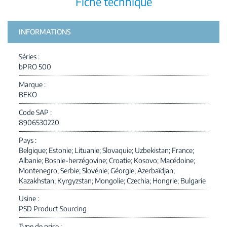
Fiche technique
INFORMATIONS
Séries
bPRO 500
Marque
BEKO
Code SAP
8906530220
Pays
Belgique; Estonie; Lituanie; Slovaquie; Uzbekistan; France;
Albanie; Bosnie-herzégovine; Croatie; Kosovo; Macédoine;
Montenegro; Serbie; Slovénie; Géorgie; Azerbaïdjan;
Kazakhstan; Kyrgyzstan; Mongolie; Czechia; Hongrie; Bulgarie
Usine
PSD Product Sourcing
Type de prise