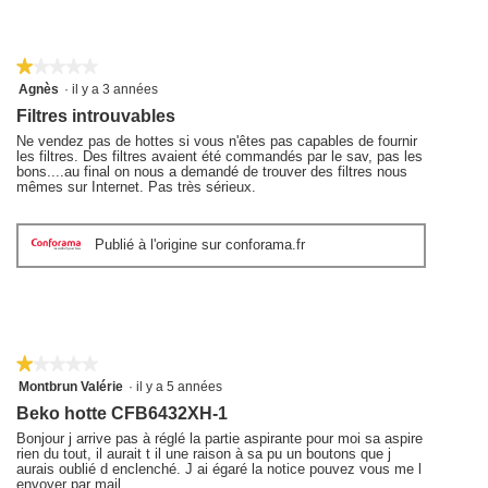
★★★★★
★★★★★
1
Agnès
·
il y a 3 années
sur
Filtres introuvables
5
étoiles.
Ne vendez pas de hottes si vous n'êtes pas capables de fournir
les filtres. Des filtres avaient été commandés par le sav, pas les
bons....au final on nous a demandé de trouver des filtres nous
mêmes sur Internet. Pas très sérieux.
Publié à l'origine sur conforama.fr
★★★★★
★★★★★
1
Montbrun Valérie
·
il y a 5 années
sur
Beko hotte CFB6432XH-1
5
étoiles.
Bonjour j arrive pas à réglé la partie aspirante pour moi sa aspire
rien du tout, il aurait t il une raison à sa pu un boutons que j
aurais oublié d enclenché. J ai égaré la notice pouvez vous me l
envoyer par mail