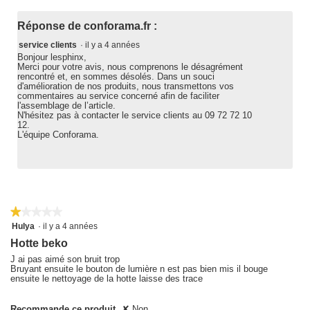
Réponse de conforama.fr :
service clients
·
il y a 4 années
Bonjour lesphinx,
Merci pour votre avis, nous comprenons le désagrément
rencontré et, en sommes désolés. Dans un souci
d'amélioration de nos produits, nous transmettons vos
commentaires au service concerné afin de faciliter
l'assemblage de l’article.
N'hésitez pas à contacter le service clients au 09 72 72 10
12.
L'équipe Conforama.
★★★★★
★★★★★
1
Hulya
·
il y a 4 années
sur
Hotte beko
5
étoiles.
J ai pas aimé son bruit trop
Bruyant ensuite le bouton de lumière n est pas bien mis il bouge
ensuite le nettoyage de la hotte laisse des trace
Recommande ce produit
✘
Non