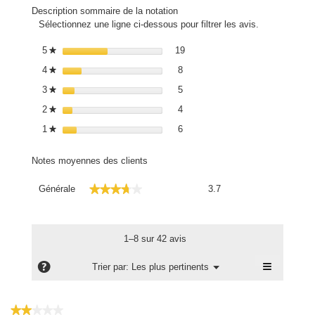
Description sommaire de la notation
Sélectionnez une ligne ci-dessous pour filtrer les avis.
19 avis avec 5 étoiles.
Sélectionnez pour filtrer les avi
5
étoiles
19
★
8 avis avec 4 étoiles.
Sélectionnez pour filtrer les avis
4
étoiles
8
★
5 avis avec 3 étoiles.
Sélectionnez pour filtrer les avis
3
étoiles
5
★
4 avis avec 2 étoiles.
Sélectionnez pour filtrer les avis
2
étoiles
4
★
6 avis avec 1 étoile.
Sélectionnez pour filtrer les avis
1
étoiles
6
★
Notes moyennes des clients
Générale,
★★★★★
★★★★★
Générale
3.7
La
valeur
de
la
1–8 sur 42 avis
note
moyenne
≡
?
Menu
Trier par:
Les plus pertinents
▼
est
Cliquez
3.7
sur
le
sur
bouton
★★★★★
★★★★★
5.