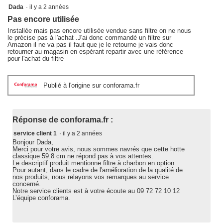
suivant
2
Dada
·
il y a 2 années
pour
sur
mettre
Pas encore utilisée
5
à
étoiles.
jour
Installée mais pas encore utilisée vendue sans filtre on ne nous
le
le précise pas à l'achat .J'ai donc commandé un filtre sur
contenu
Amazon il ne va pas il faut que je le retourne je vais donc
ci-
retourner au magasin en espérant repartir avec une référence
dessous
pour l'achat du filtre
Publié à l'origine sur conforama.fr
Réponse de conforama.fr :
service client 1
·
il y a 2 années
Bonjour Dada,
Merci pour votre avis, nous sommes navrés que cette hotte
classique 59.8 cm ne répond pas à vos attentes.
Le descriptif produit mentionne filtre à charbon en option .
Pour autant, dans le cadre de l'amélioration de la qualité de
nos produits, nous relayons vos remarques au service
concerné.
Notre service clients est à votre écoute au 09 72 72 10 12
L’équipe conforama.