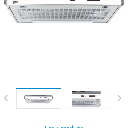
Previous
Next
Les + produits