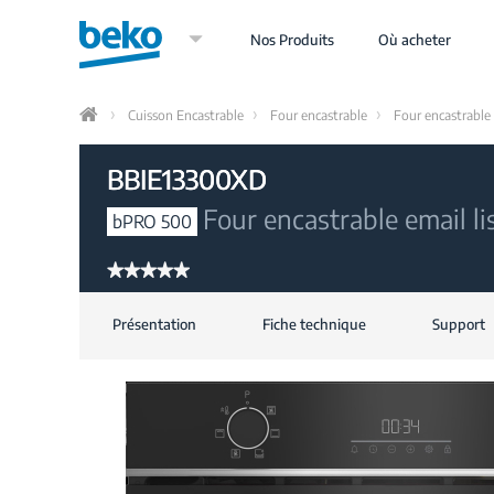
Aller
au
Nos Produits
Où acheter
contenu
principal
Cuisson Encastrable
Four encastrable
Four encastrable 
Home
BBIE13300XD
Four encastrable email li
bPRO 500
★★★★★
★★★★★
Aucune
valeur
Présentation
Fiche technique
Support
de
notation
pour
BBIE13300XD