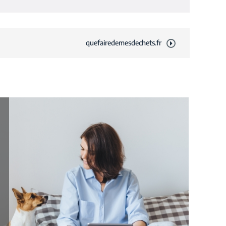
quefairedemesdechets.fr