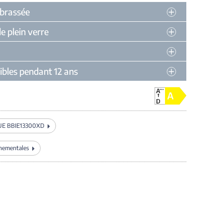
 brassée
 plein verre
ibles pendant 12 ans
 UE BBIE13300XD
nnementales