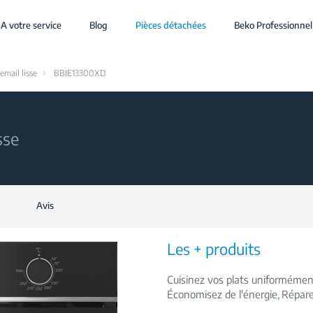
A votre service
Blog
Pièces détachées
Beko Professionnel
email lisse
BBIE13300XD
sse
Avis
Les + produits
Cuisinez vos plats uniforméme
Économisez de l'énergie
Répare