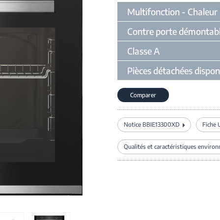
Multifonction - Chaleur
Contre porte démontable
Classe A
Pièces détachées dispon
Comparer
Notice BBIE13300XD
Fiche
Qualités et caractéristiques enviro