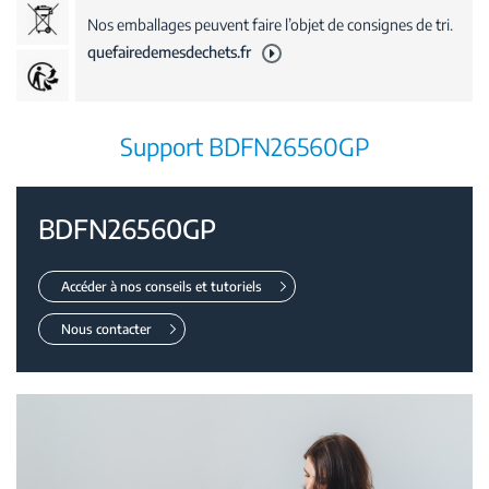
Nos emballages peuvent faire l’objet de consignes de tri.
quefairedemesdechets.fr
Support BDFN26560GP
BDFN26560GP
Accéder à nos conseils et tutoriels
Nous contacter