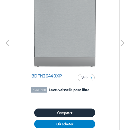
Previous
Next
BDFN26440XP
Voir
Lave-vaisselle pose libre
bPRO 500
Comparer
Où acheter