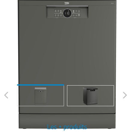
Previous
Next
Les + produits