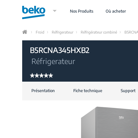
Aller
au
Nos Produits
Où acheter
contenu
principal
Froid
Réfrigerateur
Réfrigérateur combiné
B5RCN
Home
B5RCNA345HXB2
Réfrigerateur
★★★★★
★★★★★
Aucune
valeur
Présentation
Fiche technique
Support
de
notation
pour
B5RCNA345HXB2