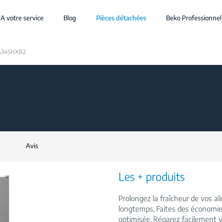
A votre service
Blog
Pièces détachées
Beko Professionnel
A345HXB2
Avis
Les + produits
Prolongez la fraîcheur de vos a
longtemps
Faites des économie
optimisée
Réparez facilement v