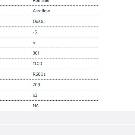
Romanie
Aeroflow
Oui
Oui
-5
4
301
11.00
R600a
209
92
NA