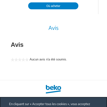
Où acheter
Avis
Avis
Aucun avis n'a été soumis.
★★★★★
Aucune
valeur
de
notation
En cliquant sur « Accepter tous les cookies », vous acceptez