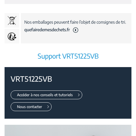
Nos emballages peuvent faire l’objet de consignes de tri.
quefairedemesdechets.fr
Support VRT51225VB
VRT51225VB
Accéder à nos conseils et tutoriels
Nous contacter