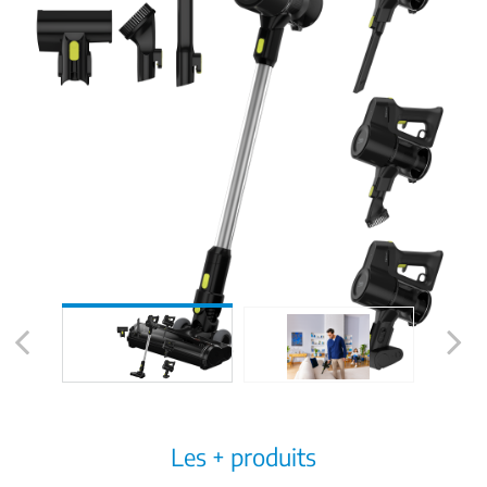
Previous
Next
Les + produits